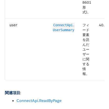
8601
形
式)。
フィ
40.0
user
ConnectApi.​
ード
UserSummary
要素
を読
んだ
ユー
ザー
に関
する
情
報。
関連項目:
ConnectApi.ReadByPage