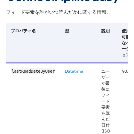
フィード要素を誰がいつ読んだかに関する情報。
プロパティ名
型
説明
使用
可能
なバ
ージ
ョン
Datetime
ユー
40.0
lastReadDateByUser
ザー
が最
後に
フィ
ード
要素
を読
んだ
日付
(ISO