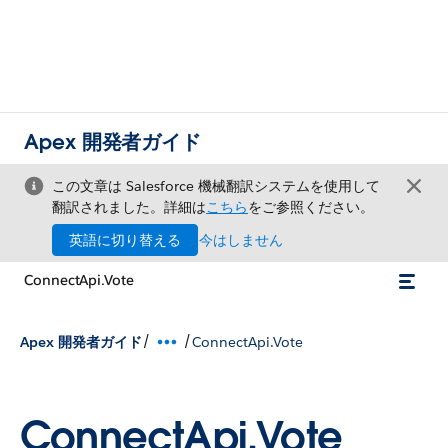
Apex 開発者ガイド
この文章は Salesforce 機械翻訳システムを使用して
翻訳されました。詳細は
こちら
をご参照ください。
英語に切り替える
今はしません
ConnectApi.Vote
/
/
Apex 開発者ガイド
ConnectApi.Vote
ConnectApi.Vote