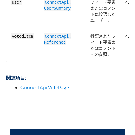
フィード要素
42.0
user
ConnectApi.​
またはコメン
UserSummary
トに投票した
ユーザー。
投票されたフ
42.0
votedItem
ConnectApi.​
ィード要素ま
Reference
たはコメント
への参照。
関連項目:
ConnectApi.VotePage