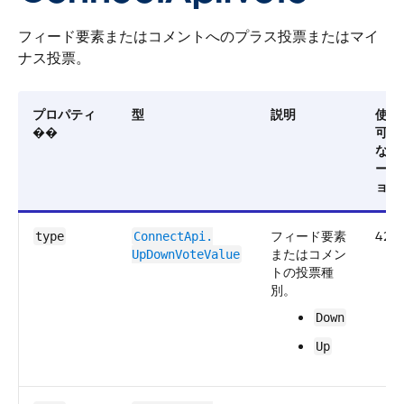
フィード要素またはコメントへのプラス投票またはマイ
ナス投票。
プロパティ
型
説明
使用
��
可能
なバ
ージ
ョン
フィード要素
42.0
type
ConnectApi.​
またはコメン
UpDownVoteValue
トの投票種
別。
Down
Up