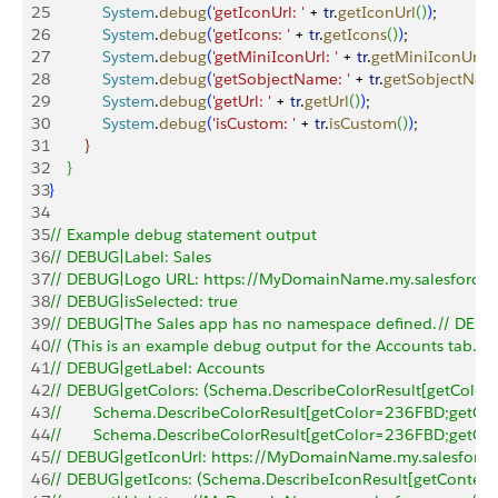
25
            System
.
debug
(
'getIconUrl: '
 + 
tr
.
getIconUrl
(
)
)
;
26
            System
.
debug
(
'getIcons: '
 + 
tr
.
getIcons
(
)
)
;
27
            System
.
debug
(
'getMiniIconUrl: '
 + 
tr
.
getMiniIconUrl
(
)
28
            System
.
debug
(
'getSobjectName: '
 + 
tr
.
getSobjectNa
29
            System
.
debug
(
'getUrl: '
 + 
tr
.
getUrl
(
)
)
;
30
            System
.
debug
(
'isCustom: '
 + 
tr
.
isCustom
(
)
)
;
31
}
32
}
33
}
34
35
// Example debug statement output
36
// DEBUG|Label: Sales
37
// DEBUG|Logo URL: https://MyDomainName.my.salesforce
38
// DEBUG|isSelected: true
39
// DEBUG|The Sales app has no namespace defined.// DEBUG|-
40
// (This is an example debug output for the Accounts tab.)
41
// DEBUG|getLabel: Accounts
42
// DEBUG|getColors: (Schema.DescribeColorResult[getColo
43
//       Schema.DescribeColorResult[getColor=236FBD;getC
44
//       Schema.DescribeColorResult[getColor=236FBD;getC
45
// DEBUG|getIconUrl: https://MyDomainName.my.salesforc
46
// DEBUG|getIcons: (Schema.DescribeIconResult[getCont