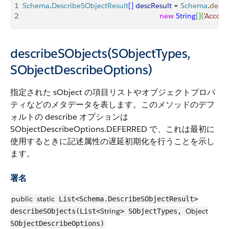
1
Schema
.
DescribeSObjectResult
[
]
descResult
 = 
Schema
.
descr
2
                                                                   new
 String
[
]
{
'Accoun
describeSObjects(SObjectTypes,
SObjectDescribeOptions)
指定された sObject の項目リストやオブジェクトプロパ
ティなどのメタデータを表します。このメソッドのデフ
ォルトの describe オプションは
SObjectDescribeOptions.DEFERRED で、これは最初に
使用するときに記述属性の遅延初期化を行うことを示し
ます。
署名
public
static
List<Schema.DescribeSObjectResult>
String
Object
describeSObjects(List<
> SObjectTypes,
SObjectDescribeOptions)