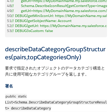
47
//       getUrl=https://MyDomainName.my.salesforce.com/i
48
//       Schema.DescribeIconResult[getContentType=image
49
//       getUrl=https://MyDomainName.my.salesforce.com/i
50
// DEBUG|getMiniIconUrl: https://MyDomainName.my.sales
51
// DEBUG|getSobjectName: Account
52
// DEBUG|getUrl: https://MyDomainName.my.salesforce.co
53
// DEBUG|isCustom: false
describeDataCategoryGroupStructur
es(pairs,topCategoriesOnly)
要求で指定されたオブジェクトのデータカテゴリ構造と
共に使用可能なカテゴリグループを返します。
署名
public
static
List<Schema.DescribeDataCategoryGroupStructureResul
t> describeDataCategory