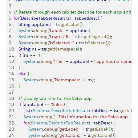
3
4
// Iterate through each tab set describe for each app and dis
5
for
(
DescribeTabSetResult
 tsr
 : 
tabSetDesc
)
{
6
    String
 appLabel
 = 
tsr
.
getLabel
(
)
;
7
    System
.
debug
(
'Label: '
 + 
appLabel
)
;
8
    System
.
debug
(
'Logo URL: '
 + 
tsr
.
getLogoUrl
(
)
)
;
9
    System
.
debug
(
'isSelected: '
 + 
tsr
.
isSelected
(
)
)
;
10
    String
 ns
 = 
tsr
.
getNamespace
(
)
;
11
    if
(
ns
 == 
''
)
{
12
        System
.
debug
(
'The '
 + 
appLabel
 + 
' app has no namespa
13
}
14
    else
{
15
        System
.
debug
(
'Namespace: '
 + 
ns
)
;
16
}
17
18
    // Display tab info for the Sales app
19
    if
(
appLabel
 == 
'Sales'
)
{
20
        List
<
Schema
.
DescribeTabResult
>
tabDesc
 = 
tsr
.
getTabs
(
21
        System
.
debug
(
'-- Tab information for the Sales app --'
)
;
22
        for
(
Schema
.
DescribeTabResult
 tr
 : 
tabDesc
)
{
23
            System
.
debug
(
'getLabel: '
 + 
tr
.
getLabel
(
)
)
;
24
            System
.
debug
(
'getColors: '
 + 
tr
.
getColors
(
)
)
;