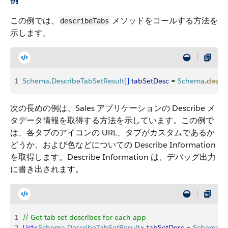
例
この例では、
メソッドをコールする方法を
describeTabs
示します。
1
Schema
.
DescribeTabSetResult
[
]
tabSetDesc
 = 
Schema
.
descr
次の長めの例は、Sales アプリケーションの Describe メ
タデータ情報を取得する方法を示しています。この例で
は、各タブのアイコンの URL、タブがカスタムであるか
どうか、および色などについての Describe Information
を取得します。Describe Information は、デバッグ出力
に書き出されます。
1
// Get tab set describes for each app
2
List
<
Schema
.
DescribeTabSetResult
>
tabSetDesc
 = 
Schema
.
d