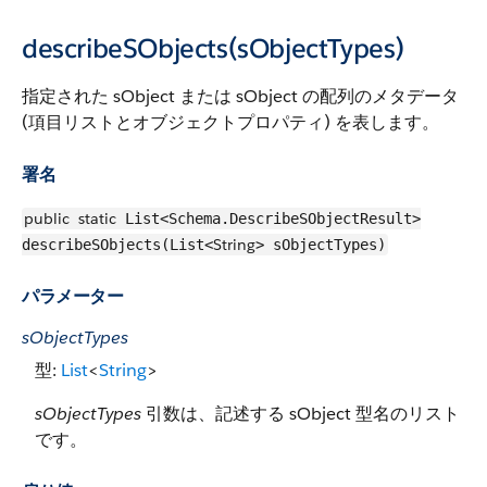
describeSObjects(sObjectTypes)
指定された sObject または sObject の配列のメタデータ
(項目リストとオブジェクトプロパティ) を表します。
署名
public
static
List<Schema.DescribeSObjectResult>
String
describeSObjects(List<
> sObjectTypes)
パラメーター
sObjectTypes
型:
List
<
String
>
sObjectTypes
引数は、記述する sObject 型名のリスト
です。