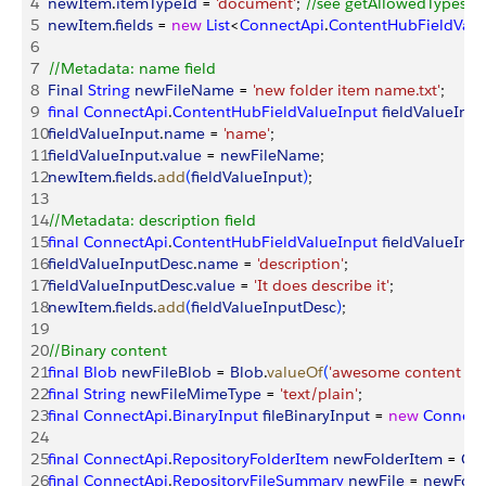
4
newItem
.
itemTypeId
 = 
'document'
; 
//see getAllowedTypes for
5
newItem
.
fields
 = 
new
 List
<
ConnectApi
.
ContentHubFieldValu
6
7
//Metadata: name field
8
Final
 String
 newFileName
 = 
'new folder item name.txt'
;
9
final
 ConnectApi
.
ContentHubFieldValueInput
 fieldValueInp
10
fieldValueInput
.
name
 = 
'name'
;
11
fieldValueInput
.
value
 = 
newFileName
;
12
newItem
.
fields
.
add
(
fieldValueInput
)
;
13
14
//Metadata: description field
15
final
 ConnectApi
.
ContentHubFieldValueInput
 fieldValueInp
16
fieldValueInputDesc
.
name
 = 
'description'
;
17
fieldValueInputDesc
.
value
 = 
'It does describe it'
;
18
newItem
.
fields
.
add
(
fieldValueInputDesc
)
;
19
20
//Binary content
21
final
 Blob
 newFileBlob
 = 
Blob
.
valueOf
(
'awesome content for 
22
final
 String
 newFileMimeType
 = 
'text/plain'
;
23
final
 ConnectApi
.
BinaryInput
 fileBinaryInput
 = 
new
 Connect
24
25
final
 ConnectApi
.
RepositoryFolderItem
 newFolderItem
 = 
Co
26
final
 ConnectApi
.
RepositoryFileSummary
 newFile
 = 
newFold