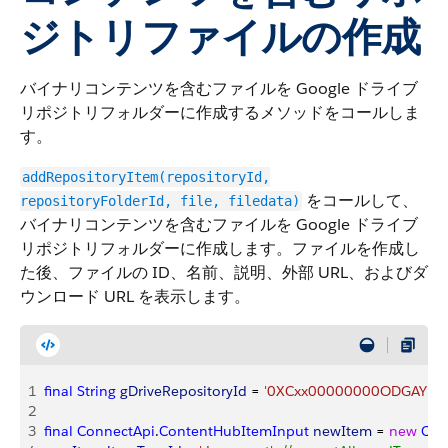
ジトリファイルの作成
バイナリコンテンツを含むファイルを Google ドライブ
リポジトリフォルダーに作成するメソッドをコールしま
す。
addRepositoryItem(repositoryId,
をコールして、
repositoryFolderId, file, filedata)
バイナリコンテンツを含むファイルを Google ドライブ
リポジトリフォルダーに作成します。ファイルを作成し
た後、ファイルの ID、名前、説明、外部 URL、およびダ
ウンロード URL を表示します。
1
final
 String
 gDriveRepositoryId
 = 
'0XCxx00000000ODGAY'
, 
g
2
3
final
 ConnectApi
.
ContentHubItemInput
 newItem
 = 
new
 Con