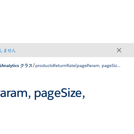
しません
/
Analytics クラス
productsReturnRate(pageParam, pageSize, products)
aram, pageSize,