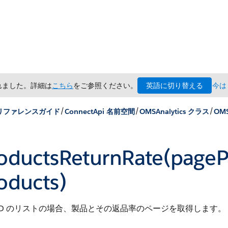
英語に切り替える
されました。詳細は
こちら
をご参照ください。
今は
/
/
/
x リファレンスガイド
ConnectApi 名前空間
OMSAnalytics クラス
OMS
oductsReturnRate(pageP
oducts)
ID のリストの場合、製品とその返品率のページを取得します。