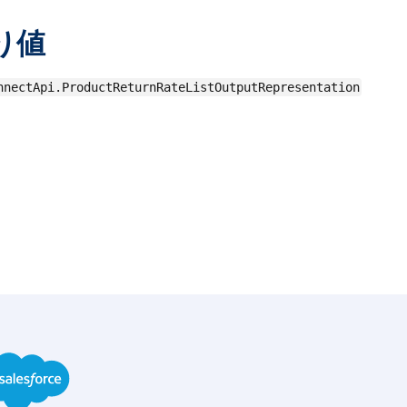
り値
nnectApi.ProductReturnRateListOutputRepresentation