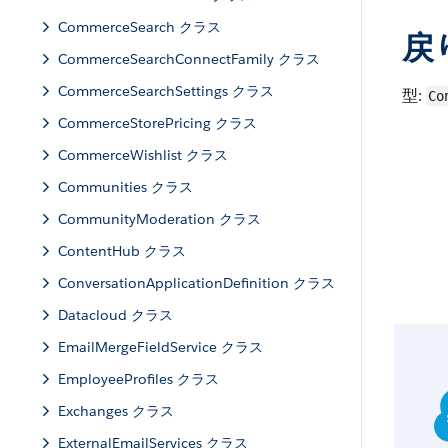
CommerceSearch クラス
戻
CommerceSearchConnectFamily クラス
CommerceSearchSettings クラス
型:
Co
CommerceStorePricing クラス
CommerceWishlist クラス
Communities クラス
CommunityModeration クラス
ContentHub クラス
ConversationApplicationDefinition クラス
Datacloud クラス
EmailMergeFieldService クラス
EmployeeProfiles クラス
Exchanges クラス
ExternalEmailServices クラス