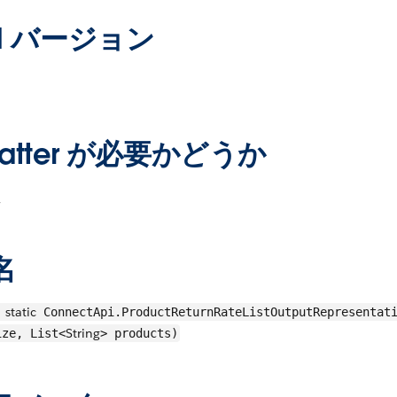
PI バージョン
hatter が必要かどうか
え
名
static
ConnectApi.ProductReturnRateListOutputRepresentati
String
ize, List<
> products)