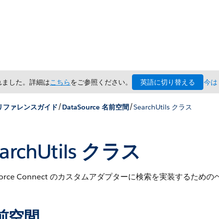
英語に切り替える
されました。詳細は
こちら
をご参照ください。
今は
/
/
x リファレンスガイド
DataSource 名前空間
SearchUtils クラス
archUtils クラス
esforce Connect のカスタムアダプターに検索を実装するた
前空間