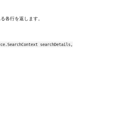
れる各行を返します。
ce.SearchContext searchDetails,
。