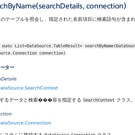
rchByName(searchDetails, connection)
てのテーブルを照会し、指定された名前項目に検索語句が含ま
static
List<DataSource.TableResult> searchByName(DataSour
ource.Connection connection)
メーター
hDetails
ataSource.SearchContext
するデータと検索���容を指定する
クラス
SearchContext
ction
ataSource.Connection
システムに接続する
クラス。