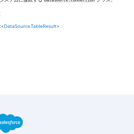
DataSource.Connection
値
t<
DataSource.TableResult
>