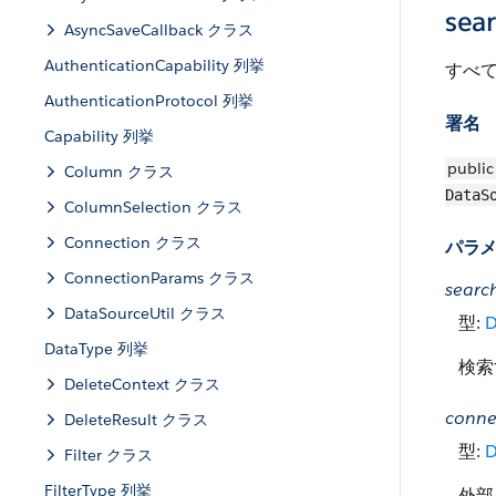
sea
AsyncSaveCallback クラス
AuthenticationCapability 列挙
すべ
AuthenticationProtocol 列挙
署名
Capability 列挙
public
Column クラス
DataS
ColumnSelection クラス
Connection クラス
パラ
ConnectionParams クラス
searc
DataSourceUtil クラス
型:
D
DataType 列挙
検索
DeleteContext クラス
conne
DeleteResult クラス
型:
D
Filter クラス
FilterType 列挙
外部