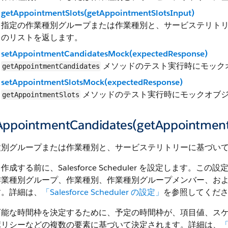
getAppointmentSlots(getAppointmentSlotsInput)
指定の作業種別グループまたは作業種別と、サービステリト
のリストを返します。
setAppointmentCandidatesMock(expectedResponse)
メソッドのテスト実行時にモック
getAppointmentCandidates
setAppointmentSlotsMock(expectedResponse)
メソッドのテスト実行時にモックオブ
getAppointmentSlots
AppointmentCandidates(getAppointment
種別グループまたは作業種別と、サービステリトリーに基づい
作成する前に、Salesforce Scheduler を設定します
作業種別グループ、作業種別、作業種別グループメンバー、お
す。詳細は、
「Salesforce Scheduler の設定」
を参照してくだ
能な時間枠を決定するために、予定の時間枠が、項目値、スケジュ
ポリシーなどの複数の要素に基づいて決定されます。詳細は、
「