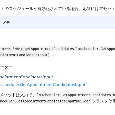
ットのスケジュールが有効化されている場合、応答にはアセッ
メモ
static
String
getAppointmentCandidates(lxscheduler.GetAppo
pointmentCandidatesInput)
メーター
pointmentCandidatesInput
xscheduler.GetAppointmentCandidatesInput
メソッドは入力で、
lxscheduler.GetAppointmentCandidatesIn
クラスを使
heduler.GetAppointmentCandidatesInputBuilder
値