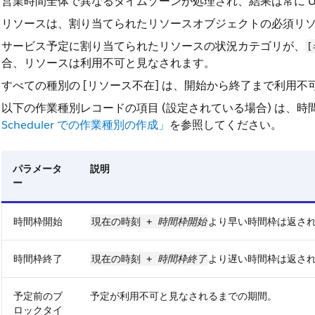
営業時間全体で異なるタイムゾーンが処理され、結果は常に U
リソースは、割り当てられたリソースオブジェクトの必須リ
サービス予定に割り当てられたリソースの状況カテゴリが、
合、リソースは利用不可と見なされます。
すべての種別の [リソース不在] は、開始から終了まで利用
以下の作業種別レコードの項目 (設定されている場合) は、
Scheduler での作業種別の作成」
を参照してください。
パラメータ
説明
ー
時間枠開始
より早い時間枠は返さ
時間枠開始
現在の時刻 +
時間枠終了
より遅い時間枠は返さ
時間枠終了
現在の時刻 +
予定が利用不可と見なされるまでの期間。
予定前のブ
ロックタイ