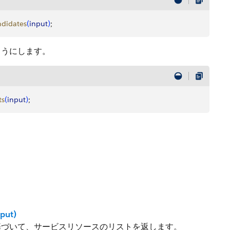
didates
(
input
)
;
ようにします。
ts
(
input
)
;
put)
基づいて、サービスリソースのリストを返します。