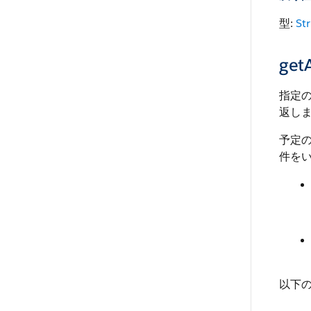
型:
Str
get
指定
返し
予定の
件を
以下