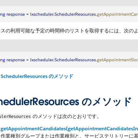
ing
 response
 = 
lxscheduler
.
SchedulerResources
.
getAppointmentCan
ースの利用可能な予定の時間枠のリストを取得するには、次の
ing
 response
 = 
lxscheduler
.
SchedulerResources
.
getAppointmentSlo
SchedulerResources のメソッド
hedulerResources のメソッド
のメソッドは次のとおりです。
ulerResources
getAppointmentCandidates(getAppointmentCandidatesIn
作業種別グループまたは作業種別と、サービステリトリーに