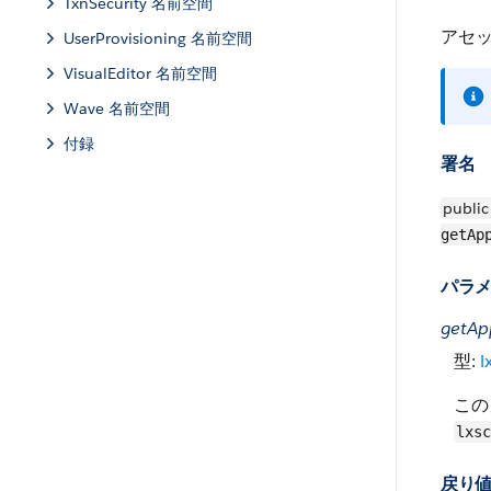
TxnSecurity 名前空間
アセ
UserProvisioning 名前空間
VisualEditor 名前空間
Wave 名前空間
付録
署名
public
getAp
パラ
getAp
型:
l
この
lxsc
戻り