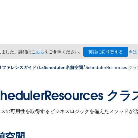
英語に切り替える
されました。詳細は
こちら
をご参照ください。
今は
/
/
x リファレンスガイド
LxScheduler 名前空間
SchedulerResources ク
chedulerResources クラ
ースの可用性を取得するビジネスロジックを備えたメソッドが
前空間