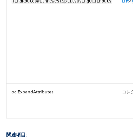
List
<
Co
findRoutesWithFewestSplitsUsingOCIInputs
ociExpandAttributes
コレク
関連項目: