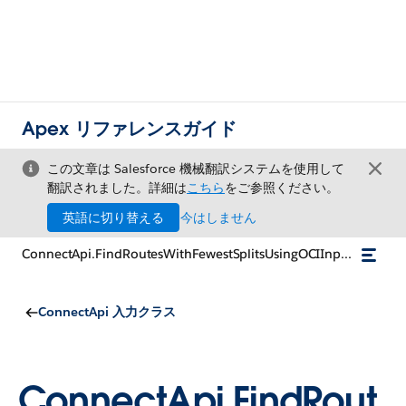
Apex リファレンスガイド
この文章は Salesforce 機械翻訳システムを使用して
翻訳されました。詳細は
こちら
をご参照ください。
英語に切り替える
今はしません
ConnectApi.FindRoutesWithFewestSplitsUsingOCIInputRepresentation
ConnectApi 入力クラス
ConnectApi.FindRout