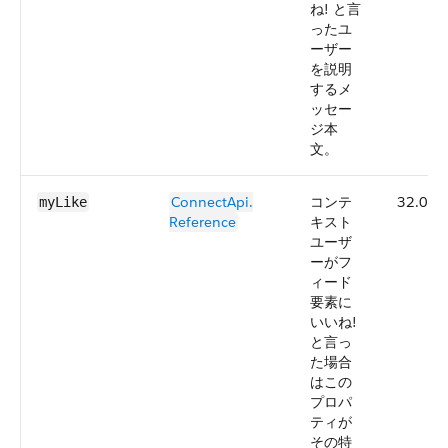
ね! と言
ったユ
ーザー
を説明
するメ
ッセー
ジ本
文。
ConnectApi.​
コンテ
32.0
myLike
Reference
キスト
ユーザ
ーがフ
ィード
要素に
いいね!
と言っ
た場合
はこの
プロパ
ティが
その特