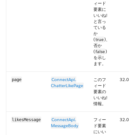
ィード
要素に
いいね!
と言っ
ている
か
(
true
)、
否か
(
false
)
を示し
ます。
ConnectApi.​
このフ
32.0
page
ChatterLikePage
ィード
要素の
いいね!
情報。
ConnectApi.​
フィー
32.0
likesMessage
MessageBody
ド要素
にいい