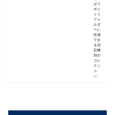
がリ
ポジ
トリ
フォ
ルダ
ーに
作成
でき
る項
目種
別の
コレ
クシ
ョ
ン。