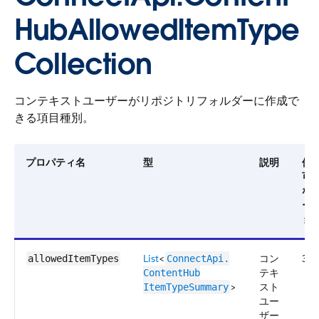
HubAllowedItemType
Collection
コンテキストユーザーがリポジトリフォルダーに作成で
きる項目種別。
プロパティ名
型
説明
使
可
な
ー
ョ
List
<
コン
39.
allowedItemTypes
ConnectApi.​
テキ
ContentHub​
>
スト
ItemTypeSummary
ユー
ザー