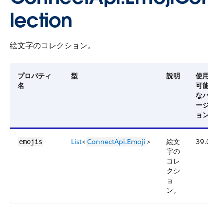
lection
絵文字のコレクション。
プロパティ
型
説明
使用
名
可能
なバ
ージ
ョン
List
<
ConnectApi.Emoji
>
絵文
39.0
emojis
字の
コレ
クシ
ョ
ン。