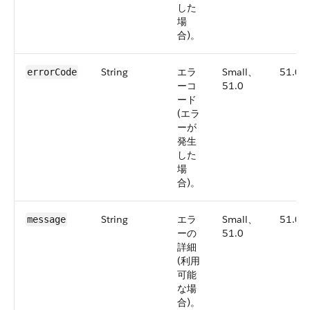
した
場
合)。
String
エラ
Small、
51.0
errorCode
ーコ
51.0
ード
(エラ
ーが
発生
した
場
合)。
String
エラ
Small、
51.0
message
ーの
51.0
詳細
(利用
可能
な場
合)。