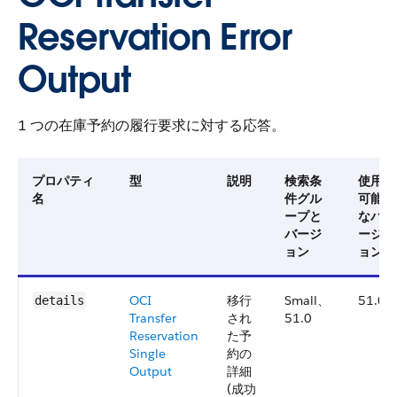
Reservation Error
Output
1 つの在庫予約の履行要求に対する応答。
プロパティ
型
説明
検索条
使用
名
件グル
可能
ープと
なバ
バージ
ージ
ョン
ョン
OCI
移行
Small、
51.0
details
Transfer
され
51.0
Reservation
た予
Single
約の
Output
詳細
(成功