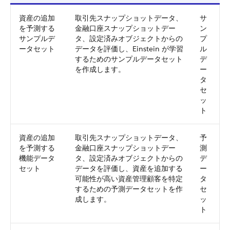
資産の追加
取引先スナップショットデータ、
サ
を予測する
金融口座スナップショットデー
ン
サンプルデ
タ、設定済みオブジェクトからの
プ
ータセット
データを評価し、Einstein が学習
ル
するためのサンプルデータセット
デ
を作成します。
ー
タ
セ
ッ
ト
資産の追加
取引先スナップショットデータ、
予
を予測する
金融口座スナップショットデー
測
機能データ
タ、設定済みオブジェクトからの
デ
セット
データを評価し、資産を追加する
ー
可能性が高い資産管理顧客を特定
タ
するための予測データセットを作
セ
成します。
ッ
ト