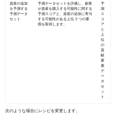
資産の追加
予測データセットを評価し、顧客
予
を予測する
が資産を購入する可能性に関する
測
予測データ
予測スコアと、資産の追加に寄与
ス
セット
する可能性がある上位 3 つの要
コ
因を取得します。
ア
と
上
位
の
貢
献
要
素
デ
ー
タ
セ
ッ
ト
次のような場合にレシピを変更します。