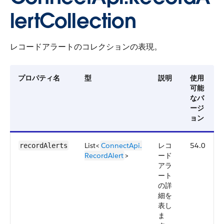
lertCollection
レコードアラートのコレクションの表現。
プロパティ名
型
説明
使用
可能
なバ
ージ
ョン
List<
ConnectApi.​
レコ
54.0
recordAlerts
RecordAlert
>
ード
アラ
ート
の詳
細を
表し
ま