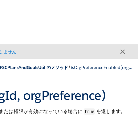
しません
/
FSCPlansAndGoalsUtil のメソッド
isOrgPreferenceEnabled(orgId, orgPreference)
gId, orgPreference)
定または権限が有効になっている場合に
を返します。
true