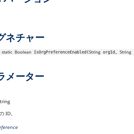
グネチャー
static
Boolean
String
String
IsOrgPreferenceEnabled(
orgId,
o
ラメーター
tring
の ID。
eference