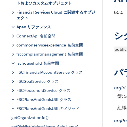
トおよびカスタムオブジェクト
60.0
Financial Services Cloud に関連するオブジ
ェクト
Apex リファレンス
シ
ConnectApi 名前空間
commonserviceexcellence 名前空間
public
fsccomplaintmanagement 名前空間
fschousehold 名前空間
パ
FSCFinancialAccountService クラス
FSCGoalService クラス
orgId
FSCHouseholdService クラス
型: S
FSCPlansAndGoalsUtil クラス
組織
FSCPlansAndGoalsUtil のメソッド
getOrganizationId()
orgPr
getPicklist(objectName, fieldName)