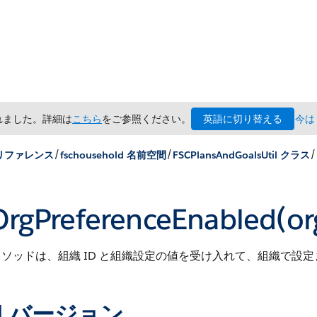
英語に切り替える
されました。詳細は
こちら
をご参照ください。
今は
/
/
/
 リファレンス
fschousehold 名前空間
FSCPlansAndGoalsUtil クラス
OrgPreferenceEnabled(or
ソッドは、組織 ID と組織設定の値を受け入れて、組織で設
PI バージョン