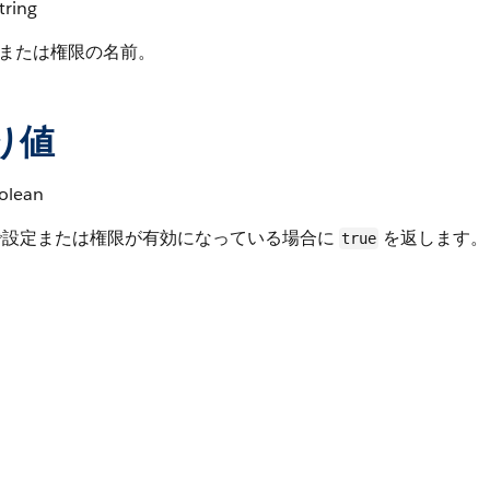
tring
または権限の名前。
り値
olean
で設定または権限が有効になっている場合に
を返します。
true