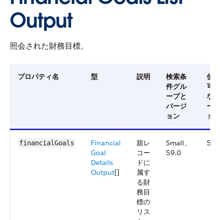
Output
照会された財務目標。
プロパティ名
型
説明
検索条
使
件グル
可
ープと
な
バージ
ー
ョン
ョ
Financial
親レ
Small、
59.
financialGoals
Goal
コー
59.0
Details
ドに
Output
[]
属す
る財
務目
標の
リス