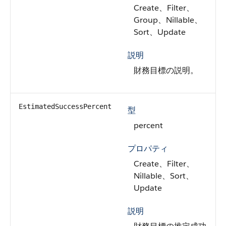
Create、Filter、
Group、Nillable、
Sort、Update
説明
財務目標の説明。
EstimatedSuccessPercent
型
percent
プロパティ
Create、Filter、
Nillable、Sort、
Update
説明