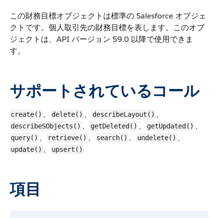
この財務目標オブジェクトは標準の Salesforce オブジェ
クトです。個人取引先の財務目標を表します。
このオブ
ジェクトは、API バージョン 59.0 以降で使用できま
す。
サポートされているコール
、
、
、
create()
delete()
describeLayout()
、
、
、
describeSObjects()
getDeleted()
getUpdated()
、
、
、
、
query()
retrieve()
search()
undelete()
、
update()
upsert()
項目