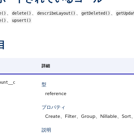
、
、
、
、
e()
delete()
describeLayout()
getDeleted()
getUpda
、
e()
upsert()
目
詳細
ount__c
型
reference
プロパティ
Create、Filter、Group、Nillable、Sort
説明