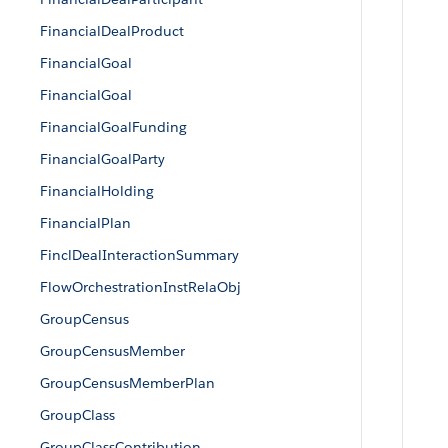
FinancialDealProduct
FinancialGoal
FinancialGoal
FinancialGoalFunding
FinancialGoalParty
FinancialHolding
FinancialPlan
FinclDealInteractionSummary
FlowOrchestrationInstRelaObj
GroupCensus
GroupCensusMember
GroupCensusMemberPlan
GroupClass
GroupClassContribution