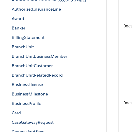
AuthorizedInsuranceLine
Award
Doc
Banker
BillingStatement
BranchUnit
BranchUnitBusinessMember
BranchUnitCustomer
BranchUnitRelatedRecord
BusinessLicense
BusinessMilestone
Doc
BusinessProfile
Card
CaseGatewayRequest
ChargesAndFees