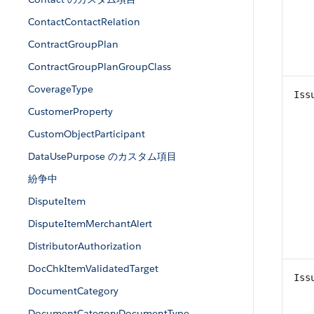
ContactContactRelation
ContractGroupPlan
ContractGroupPlanGroupClass
CoverageType
Iss
CustomerProperty
CustomObjectParticipant
DataUsePurpose のカスタム項目
紛争中
DisputeItem
DisputeItemMerchantAlert
DistributorAuthorization
DocChkItemValidatedTarget
Iss
DocumentCategory
DocumentCategoryDocumentType