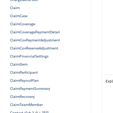
Claim
ClaimCase
ClaimCoverage
ClaimCoveragePaymentDetail
ClaimCovPaymentAdjustment
ClaimCovReserveAdjustment
ClaimFinancialSettings
ClaimItem
ClaimParticipant
ClaimPayoutPlan
Exp
ClaimPaymentSummary
ClaimRecovery
ClaimTeamMember
Contact のカスタム項目