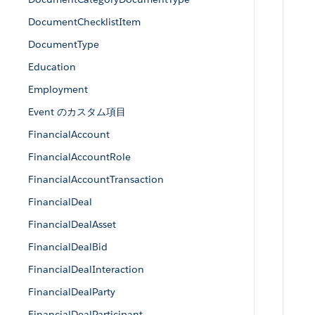
DocumentChecklistItem
DocumentType
Education
Employment
Event のカスタム項目
FinancialAccount
FinancialAccountRole
FinancialAccountTransaction
FinancialDeal
FinancialDealAsset
FinancialDealBid
FinancialDealInteraction
FinancialDealParty
FinancialDealParticipant