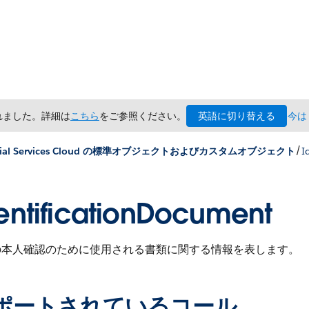
英語に切り替える
されました。詳細は
こちら
をご参照ください。
今は
/
ncial Services Cloud の標準オブジェクトおよびカスタムオブジェクト
I
entificationDocument
の本人確認のために使用される書類に関する情報を表します。
ポートされているコール