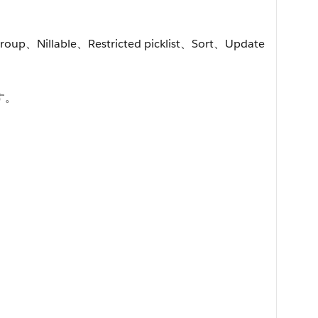
roup、Nillable、Restricted picklist、Sort、Update
す。