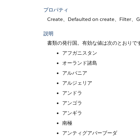
プロパティ
Create、Defaulted on create、Filter、G
説明
書類の発行国。有効な値は次のとおりで
アフガニスタン
オーランド諸島
アルバニア
アルジェリア
アンドラ
アンゴラ
アンギラ
南極
アンティグアバーブーダ