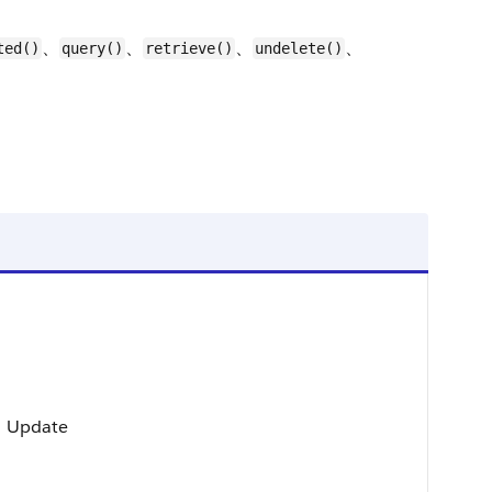
、
、
、
、
ted()
query()
retrieve()
undelete()
、Update