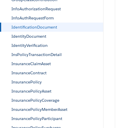
InfoAuthorizationRequest
InfoAuthRequestForm
IdentificationDocument
IdentityDocument
IdentityVerification
InsPolicyTransactionDetail
InsuranceClaimAsset
InsuranceContract
InsurancePolicy
InsurancePolicyAsset
InsurancePolicyCoverage
InsurancePolicyMemberAsset
InsurancePolicyParticipant
InsurancePolicySurcharge