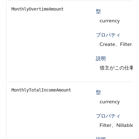
MonthlyOvertimeAmount
型
currency
プロパティ
Create、Filter、
説明
借主がこの仕事
MonthlyTotalIncomeAmount
型
currency
プロパティ
Filter、Nillable、