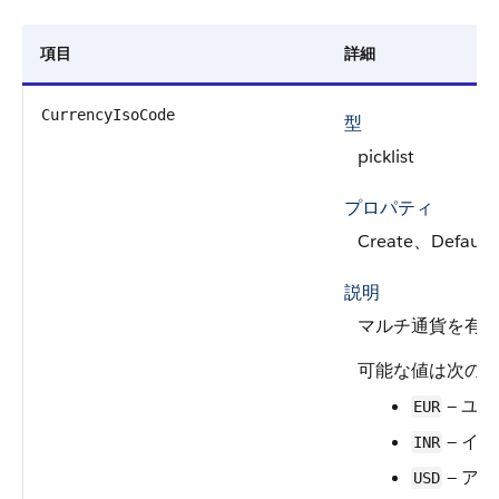
項目
詳細
CurrencyIsoCode
型
picklist
プロパティ
Create、Defaulte
説明
マルチ通貨を有効
可能な値は次の
— ユ
EUR
— イ
INR
— ア
USD