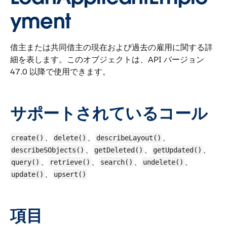
yment
借主または共同借主の現在および過去の雇用に関する詳
細を表します。
このオブジェクトは、API バージョン
47.0 以降で使用できます。
サポートされているコール
、
、
、
create()
delete()
describeLayout()
、
、
、
describeSObjects()
getDeleted()
getUpdated()
、
、
、
、
query()
retrieve()
search()
undelete()
、
update()
upsert()
項目