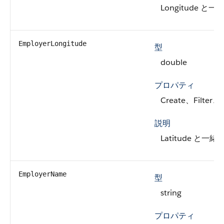
Longitude
EmployerLongitude
型
double
プロパティ
Create、Filter、
説明
Latitude 
EmployerName
型
string
プロパティ