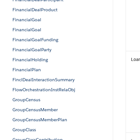
FinancialDealProduct
FinancialGoal
FinancialGoal
FinancialGoalFunding
FinancialGoalParty
FinancialHolding
Loa
FinancialPlan
FinclDealInteractionSummary
FlowOrchestrationInstRelaObj
GroupCensus
GroupCensusMember
GroupCensusMemberPlan
GroupClass
GroupClassContribution