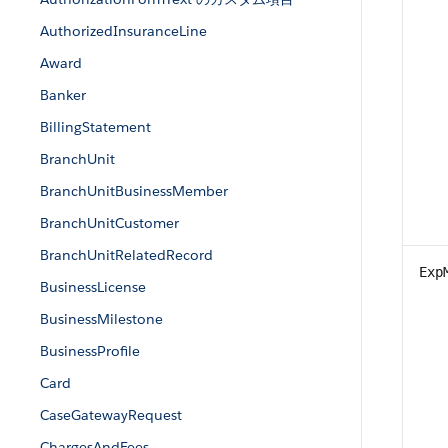
AuthorizedInsuranceLine
Award
Banker
BillingStatement
BranchUnit
BranchUnitBusinessMember
BranchUnitCustomer
BranchUnitRelatedRecord
Exp
BusinessLicense
BusinessMilestone
BusinessProfile
Card
CaseGatewayRequest
ChargesAndFees