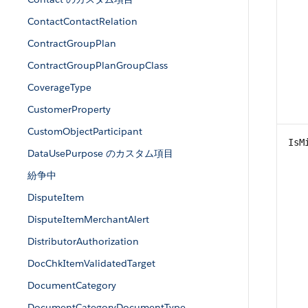
ContactContactRelation
ContractGroupPlan
ContractGroupPlanGroupClass
CoverageType
CustomerProperty
CustomObjectParticipant
IsM
DataUsePurpose のカスタム項目
紛争中
DisputeItem
DisputeItemMerchantAlert
DistributorAuthorization
DocChkItemValidatedTarget
DocumentCategory
DocumentCategoryDocumentType