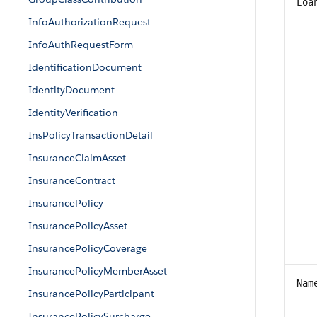
Loa
InfoAuthorizationRequest
InfoAuthRequestForm
IdentificationDocument
IdentityDocument
IdentityVerification
InsPolicyTransactionDetail
InsuranceClaimAsset
InsuranceContract
InsurancePolicy
InsurancePolicyAsset
InsurancePolicyCoverage
InsurancePolicyMemberAsset
Nam
InsurancePolicyParticipant
InsurancePolicySurcharge