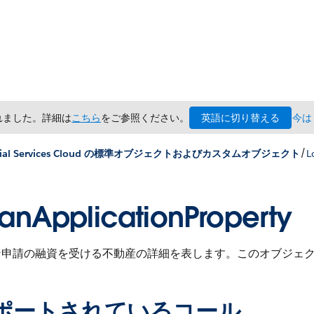
英語に切り替える
されました。詳細は
こちら
をご参照ください。
今は
/
ncial Services Cloud の標準オブジェクトおよびカスタムオブジェクト
L
anApplicationProperty
ン申請の融資を受ける不動産の詳細を表します。
このオブジェクト
ポートされているコール