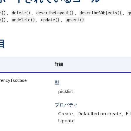
、
、
、
、
e()
delete()
describeLayout()
describeSObjects()
g
、
、
、
h()
undelete()
update()
upsert()
目
詳細
rencyIsoCode
型
picklist
プロパティ
Create、Defaulted on create、Fil
Update