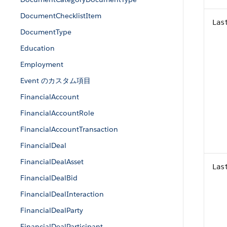
DocumentChecklistItem
Las
DocumentType
Education
Employment
Event のカスタム項目
FinancialAccount
FinancialAccountRole
FinancialAccountTransaction
FinancialDeal
FinancialDealAsset
Las
FinancialDealBid
FinancialDealInteraction
FinancialDealParty
FinancialDealParticipant