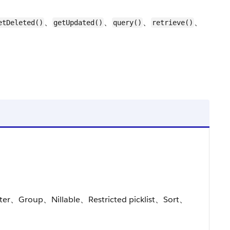
、
、
、
、
etDeleted()
getUpdated()
query()
retrieve()
ter、Group、Nillable、Restricted picklist、Sort、