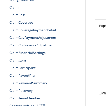
Claim
ClaimCase
ClaimCoverage
Exp
ClaimCoveragePaymentDetail
ClaimCovPaymentAdjustment
ClaimCovReserveAdjustment
ClaimFinancialSettings
ClaimItem
ClaimParticipant
ClaimPayoutPlan
ClaimPaymentSummary
ClaimRecovery
IsM
ClaimTeamMember
Contact のカスタム項目