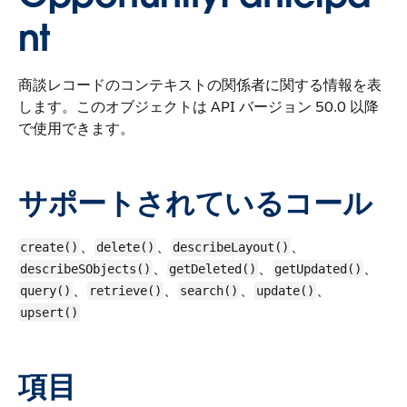
nt
商談レコードのコンテキストの関係者に関する情報を表
します。
このオブジェクトは API バージョン 50.0 以降
で使用できます。
サポートされているコール
、
、
、
create()
delete()
describeLayout()
、
、
、
describeSObjects()
getDeleted()
getUpdated()
、
、
、
、
query()
retrieve()
search()
update()
upsert()
項目