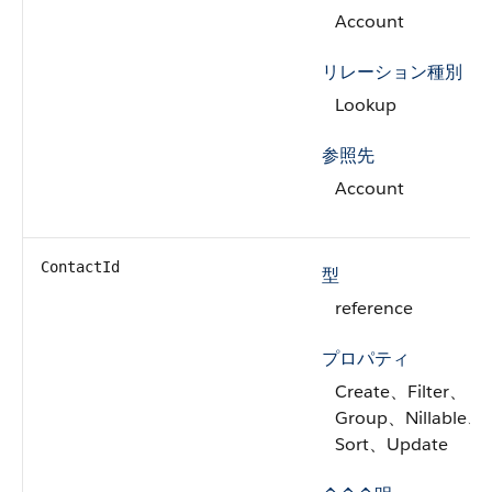
Account
リレーション種別
Lookup
参照先
Account
ContactId
型
reference
プロパティ
Create、Filter、
Group、Nillable、
Sort、Update