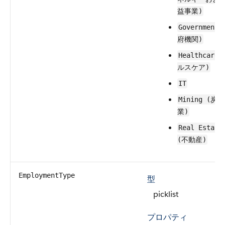
益事業)
Government
府機関)
Healthcare
ルスケア)
IT
Mining (炭鉱
業)
Real Estate
(不動産)
EmploymentType
型
picklist
プロパティ