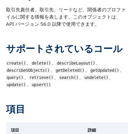
取引先責任者、取引先、リードなど、関係者のプロファ
イルに関する情報を表します。
このオブジェクトは、
API バージョン 56.0 以降で使用できます。
サポートされているコール
、
、
、
create()
delete()
describeLayout()
、
、
、
describeSObjects()
getDeleted()
getUpdated()
、
、
、
、
query()
retrieve()
search()
undelete()
、
update()
upsert()
項目
項目
詳細