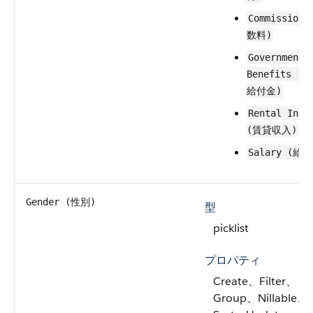
Commission
数料)
Government
Benefits (
給付金)
Rental Inco
(賃貸収入)
Salary (給与
Gender (性別)
型
picklist
プロパティ
Create、Filter、
Group、Nillable、