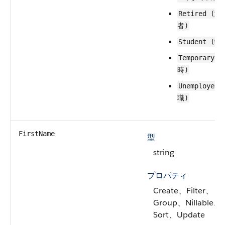
Retired (退
者)
Student (学
Temporary 
時)
Unemployed
職)
FirstName
型
string
プロパティ
Create、Filter、
Group、Nillable、
Sort、Update