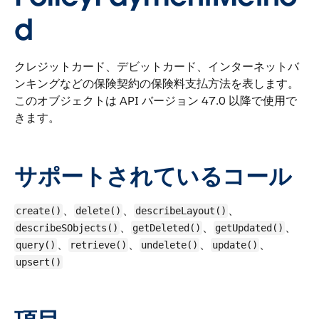
d
クレジットカード、デビットカード、インターネットバ
ンキングなどの保険契約の保険料支払方法を表します。
このオブジェクトは API バージョン 47.0 以降で使用で
きます。
サポートされているコール
、
、
、
create()
delete()
describeLayout()
、
、
、
describeSObjects()
getDeleted()
getUpdated()
、
、
、
、
query()
retrieve()
undelete()
update()
upsert()