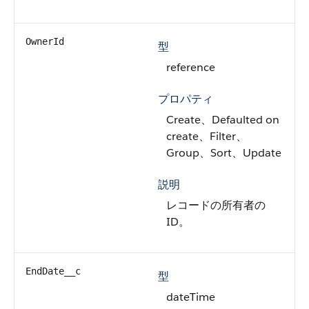
OwnerId
型
reference
プロパティ
Create、Defaulted on
create、Filter、
Group、Sort、Update
説明
レコードの所有者の
ID。
EndDate__c
型
dateTime