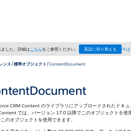
英語に切り替える
されました。詳細は
こちら
をご参照ください。
今は
/
/
レンス
標準オブジェクト
ContentDocument
ntentDocument
sforce CRM Content のライブラリにアップロードされたドキュメントま
 Content では、バージョン 17.0 以降でこのオブジェクトを
でこのオブジェクトを使用できます。