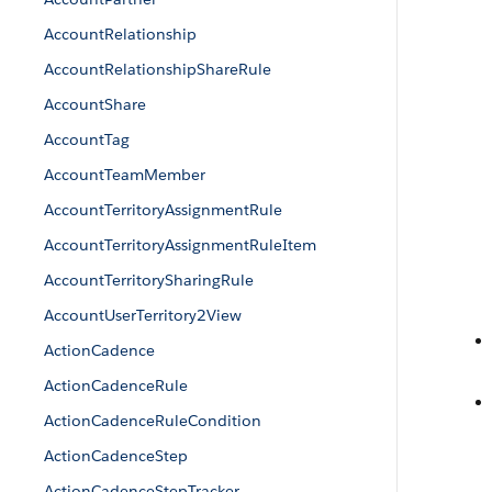
AccountRelationship
AccountRelationshipShareRule
AccountShare
AccountTag
AccountTeamMember
AccountTerritoryAssignmentRule
AccountTerritoryAssignmentRuleItem
AccountTerritorySharingRule
AccountUserTerritory2View
ActionCadence
ActionCadenceRule
ActionCadenceRuleCondition
ActionCadenceStep
ActionCadenceStepTracker