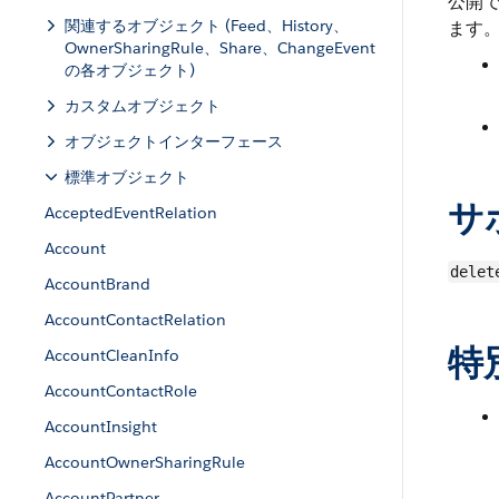
公開で
関連するオブジェクト (Feed、History、
ます
OwnerSharingRule、Share、ChangeEvent
の各オブジェクト)
カスタムオブジェクト
オブジェクトインターフェース
標準オブジェクト
サ
AcceptedEventRelation
Account
delet
AccountBrand
AccountContactRelation
特
AccountCleanInfo
AccountContactRole
AccountInsight
AccountOwnerSharingRule
AccountPartner