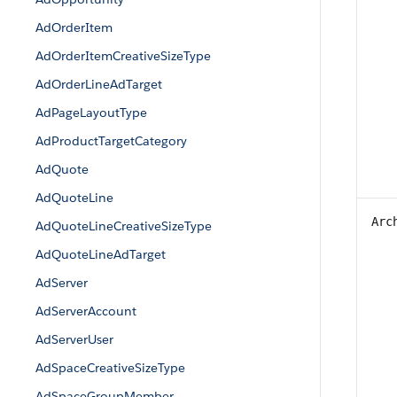
AdOrderItem
AdOrderItemCreativeSizeType
AdOrderLineAdTarget
AdPageLayoutType
AdProductTargetCategory
AdQuote
AdQuoteLine
Arc
AdQuoteLineCreativeSizeType
AdQuoteLineAdTarget
AdServer
AdServerAccount
AdServerUser
AdSpaceCreativeSizeType
AdSpaceGroupMember