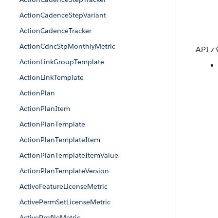
ActionCadenceStepVariant
ActionCadenceTracker
ActionCdncStpMonthlyMetric
API 
ActionLinkGroupTemplate
ActionLinkTemplate
ActionPlan
ActionPlanItem
ActionPlanTemplate
ActionPlanTemplateItem
ActionPlanTemplateItemValue
ActionPlanTemplateVersion
ActiveFeatureLicenseMetric
ActivePermSetLicenseMetric
ActiveProfileMetric