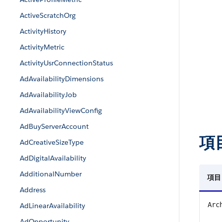
ActiveScratchOrg
ActivityHistory
ActivityMetric
ActivityUsrConnectionStatus
AdAvailabilityDimensions
AdAvailabilityJob
AdAvailabilityViewConfig
AdBuyServerAccount
項
AdCreativeSizeType
AdDigitalAvailability
AdditionalNumber
項目
Address
Arc
AdLinearAvailability
AdOpportunity