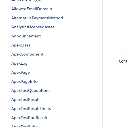
AllowedEmailDomain
AlternativePaymentMethod
AnalyticsLicensedAsset
Announcement
ApexClass
ApexComponent
Con
ApexLog
ApexPage
ApexPageInfo
ApexTestQueueItem
ApexTestResult
ApexTestResultLimits
ApexTestRunResult
ApexTestSuite