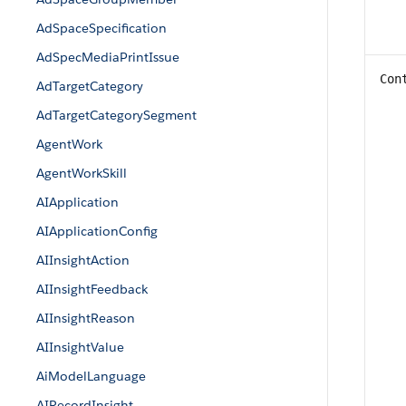
AdSpaceSpecification
AdSpecMediaPrintIssue
Con
AdTargetCategory
AdTargetCategorySegment
AgentWork
AgentWorkSkill
AIApplication
AIApplicationConfig
AIInsightAction
AIInsightFeedback
AIInsightReason
AIInsightValue
AiModelLanguage
AIRecordInsight