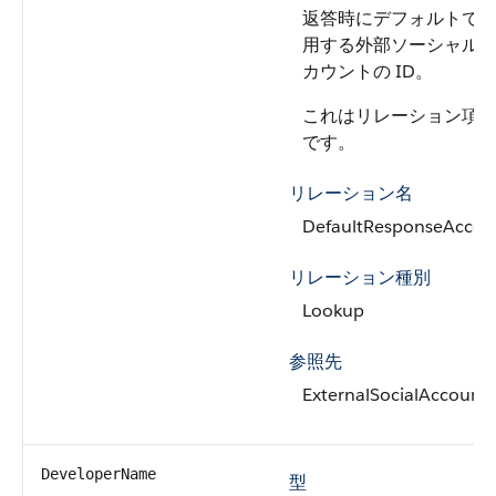
返答時にデフォルトで
用する外部ソーシャル
カウントの ID。
これはリレーション項
です。
リレーション名
DefaultResponseAccou
リレーション種別
Lookup
参照先
ExternalSocialAccount
DeveloperName
型