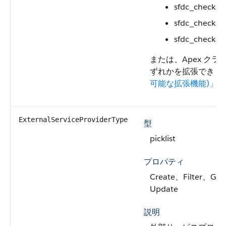
sfdc_checkout
sfdc_checkou
sfdc_checkout
または、Apex ク
ずれかを拡張できま
可能な拡張機能)」
を
ExternalServiceProviderType
型
picklist
プロパティ
Create、Filter、Grou
Update
説明