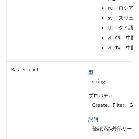
— ロシア語
ru
— スウェ
sv
— タイ語
th
— 中国語
zh_CN
— 中国語
zh_TW
MasterLabel
型
string
プロパティ
Create、Filter、Gr
説明
登録済み外部サービ