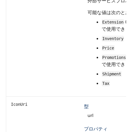
外部サービスプロバ
可能な値は次のとお
(こ
Extension
で使用できま
Inventory
Price
(
Promotions
で使用できま
Shipment
Tax
IconUri
型
url
プロパティ