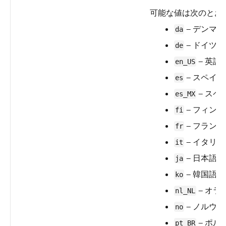
可能な値は次のとお
— デンマ
da
— ドイツ語
de
— 英語
en_US
— スペイ
es
— スペ
es_MX
— フィン
fi
— フラン
fr
— イタリ
it
— 日本語
ja
— 韓国語
ko
— オラ
nl_NL
— ノルウ
no
— ポル
pt_BR