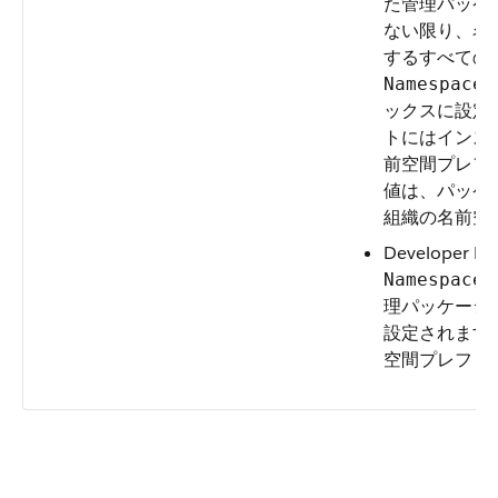
た管理パッケ
ない限り、名
するすべての
NamespaceP
ックスに設定
トにはインス
前空間プレフ
値は、パッケージ開
組織の名前空
Developer 
NamespaceP
理パッケージ
設定されます
空間プレフィ