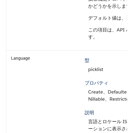
かどうかを示します
デフォルト値は、
fa
この項目は、API バ
す。
Language
型
picklist
プロパティ
Create、Defaulted 
Nillable、Restricte
説明
言語とロケール IS
ーションに表示され