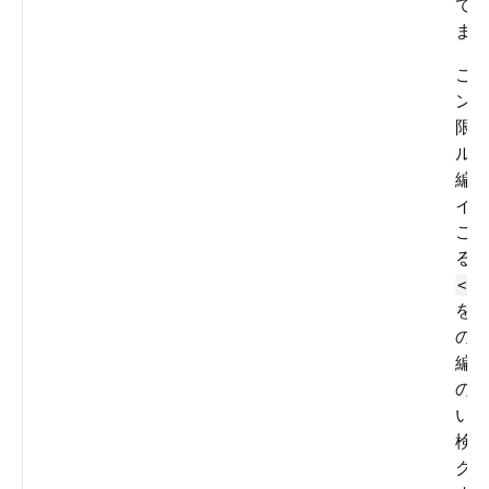
て
ま
こ
ン
限
ル
編
イ
こ
る
<ap
を
の
編
の
い
検
ク