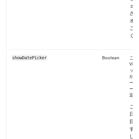
ェ
さ
オ
こ
く
Boolean
この
showDatePicker
Vis
ッカ
か、
ーベ
ーを
定し
こ
日
目
す
し