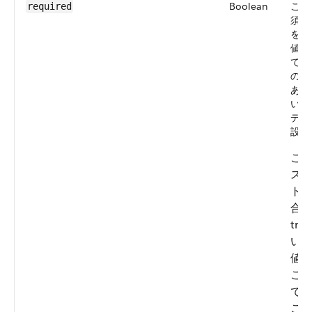
Boolean
この 
required
須項
を指定
値。
てい
の値
あり
いな
デフォ
設定
こ
ス
ト
合
tr
い
値は
こ
で
こ