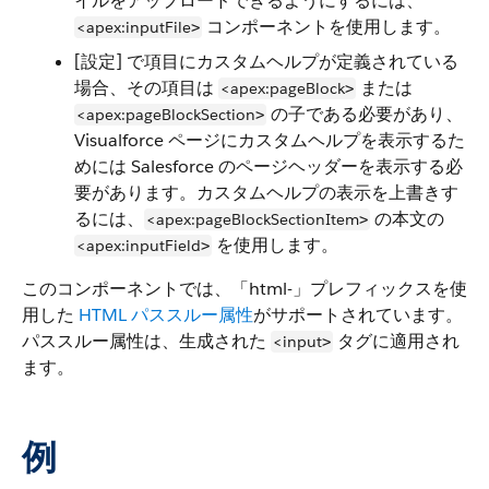
イルをアップロードできるようにするには、
コンポーネントを使用します。
<apex:inputFile
>
[設定] で項目にカスタムヘルプが定義されている
場合、その項目は
または
<apex:pageBlock
>
の子である必要があり、
<apex:pageBlockSection
>
Visualforce ページにカスタムヘルプを表示するた
めには Salesforce のページヘッダーを表示する必
要があります。カスタムヘルプの表示を上書きす
るには、
の本文の
<apex:pageBlockSectionItem
>
を使用します。
<apex:inputField
>
このコンポーネントでは、「html-」プレフィックスを使
用した
HTML パススルー属性
がサポートされています。
パススルー属性は、生成された
タグに適用され
<input
>
ます。
例