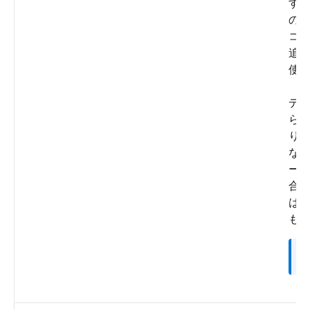
す
のカ
コ
追
使
デ
ら
り
な
ー
合でも
は
も