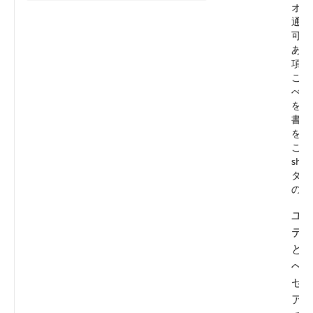
オブ
通常
可さ
あっ
項目
この
べて
を受
書き
を対
この
sha
タム
のみ
ユ
テ
と
へ
セ
ア