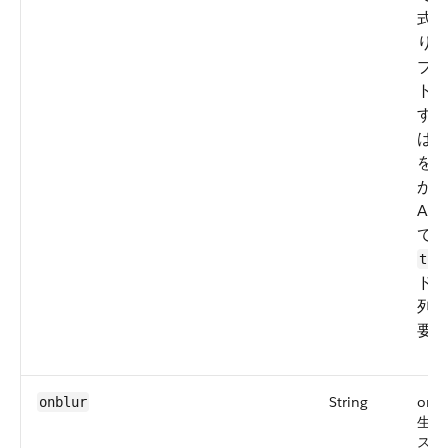
式
り
ブ
ト
す
は
を
が
Ap
て
toS
ド
列
要
String
onb
onblur
生し
スが