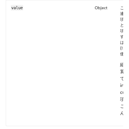
Object
この 
value
連付け
項目
とえ
項目
する
は、v
{!ac
使用
組
算
て
inp
cur
項
こ
ん