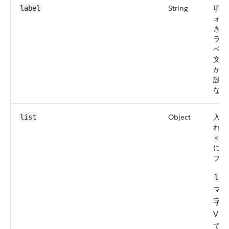
String
項目
label
ォル
きで
ラベ
ベル
文字
がで
設定
なり
Object
入力
list
れた 
<dat
に追
プリ
lis
マ
字
Vis
て