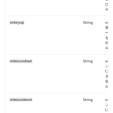
び出
Java
String
onk
onkeyup
発生
ーが
を放
出さ
Java
String
onm
onmousedown
ント
(ユ
タン
合)
Java
String
onm
onmousemove
ント
(ユ