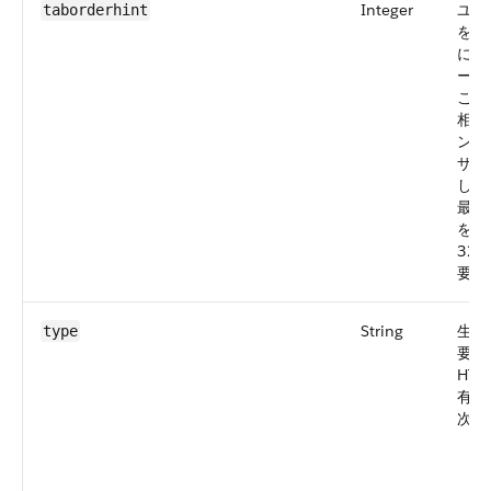
Integer
ユー
taborderhint
を繰
に、
ーネ
この
相対
ント
ザー
した
最初
を 
32
要が
String
生成
type
要素
HTM
有効
次の