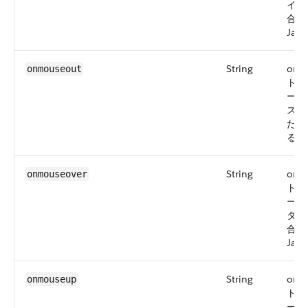
イン
合)
Java
String
onm
onmouseout
トが
ーザ
スポ
た場
る Ja
String
onm
onmouseover
トが
ーザ
ター
合)
Java
String
onm
onmouseup
トが
ーザ