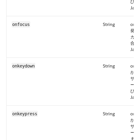
び出
Java
String
onf
onfocus
発生
カス
合)
Java
String
onk
onkeydown
が発
ザー
ーを
び出
Java
String
onk
onkeypress
が発
ザー
ーを
まま