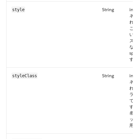
String
inp
style
ネン
れる
この
い値
スト
な場
sp
す。
String
inp
styleClass
ネン
れる
ラス
でき
す。
名が
ップ
用し