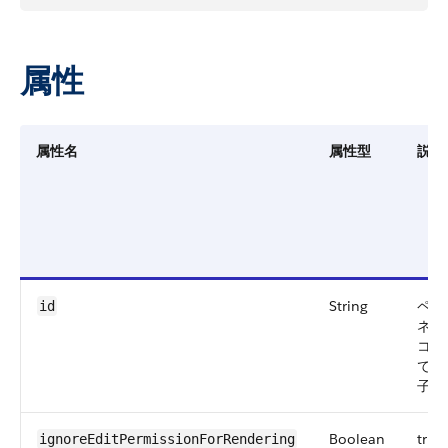
属性
属性名
属性型
説明
String
ペー
id
ネント
コン
でき
子。
Boolean
tr
ignoreEditPermissionForRendering