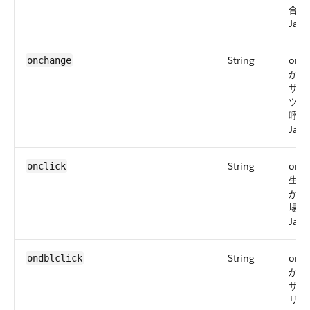
合)
Java
String
onc
onchange
が発
ザー
ツを
呼び
Java
String
onc
onclick
生し
が項
場合
Java
String
ond
ondblclick
が発
ザー
リッ