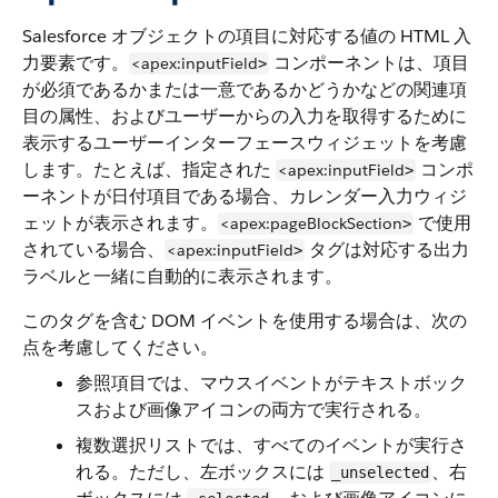
Salesforce オブジェクトの項目に対応する値の HTML 入
力要素です。
コンポーネントは、項目
<apex:inputField
>
が必須であるかまたは一意であるかどうかなどの関連項
目の属性、およびユーザーからの入力を取得するために
表示するユーザーインターフェースウィジェットを考慮
します。たとえば、指定された
コンポ
<apex:inputField
>
ーネントが日付項目である場合、カレンダー入力ウィジ
ェットが表示されます。
で使用
<apex:pageBlockSection
>
されている場合、
タグは対応する出力
<apex:inputField
>
ラベルと一緒に自動的に表示されます。
このタグを含む DOM イベントを使用する場合は、次の
点を考慮してください。
参照項目では、マウスイベントがテキストボック
スおよび画像アイコンの両方で実行される。
複数選択リストでは、すべてのイベントが実行さ
れる。ただし、左ボックスには
、右
_unselected