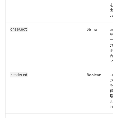
を放
出さ
Java
String
ons
onselect
発生
ーが
けら
ボッ
合)
Java
Boolean
コン
rendered
ジに
を指定
値。
場合
ルトの
れま