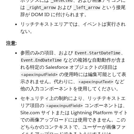
ボックスには
、および画像アイコンに
_selected
は
および
という接尾
_right_arrow
_left_arrow
辞が DOM ID に付けられます。
リッチテキストエリアでは、イベントは実行され
ない。
注意:
参照のみの項目、および
、
Event.StartDateTime
などの複雑な自動動作が含ま
Event.EndDateTime
れる特定の Salesforce オブジェクトの項目は
の使用時には編集可能として表
<apex:inputField
>
示されません。代わりに、
など
<apex:inputText
>
他の入力コンポーネントを使用してください。
セキュリティ上の制約により、リッチテキストエ
リア項目の
コンポーネントは、
<apex:inputField
>
Site.com サイトまたは Lightning Platform サイト
での画像アップロードには使用できません。この
どちらかのコンテキストで、ユーザーが画像ファ