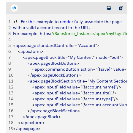
1
<
!-- 
For
 this
 example
 to
 render
 fully
, 
associate
 the
 page
2
with
 a
 valid
 account
 record
 in
 the
 URL
.
3
For
 example
: 
https
:
//Salesforce_instance/apex/myPage?id
4
5
<
apex
:
page
 standardController
="
Account
"
>
6
<
apex
:
form
>
7
<
apex
:
pageBlock
 title
="
My
 Content
" 
mode
="
edit
"
>
8
<
apex
:
pageBlockButtons
>
9
<
apex
:
commandButton
 action
="
{
!
save
}
" 
value
="
S
10
<
/
apex
:
pageBlockButtons
>
11
<
apex
:
pageBlockSection
 title
="
My
 Content
 Section
" 
12
<
apex
:
inputField
 value
="
{
!
account
.
name
}
"/
>
13
<
apex
:
inputField
 value
="
{
!
account
.
site
}
"/
>
14
<
apex
:
inputField
 value
="
{
!
account
.
type
}
"/
>
15
<
apex
:
inputField
 value
="
{
!
account
.
accountNumbe
16
<
/
apex
:
pageBlockSection
>
17
<
/
apex
:
pageBlock
>
18
<
/
apex
:
form
>
19
<
/
apex
:
page
>