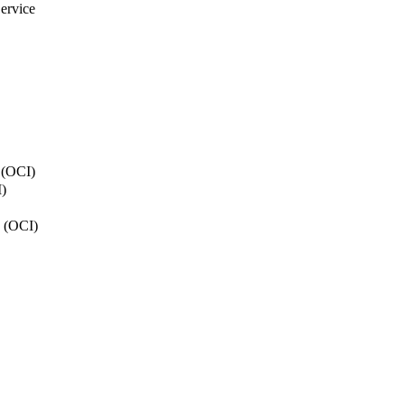
ervice
y (OCI)
)
n (OCI)