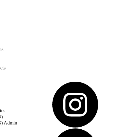
ns
cts
tes
S)
S) Admin