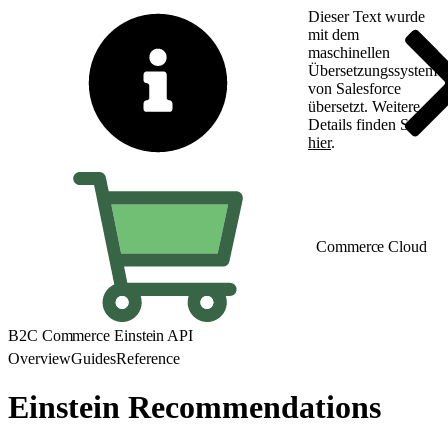
Dieser Text wurde
mit dem
maschinellen
Übersetzungssystem
von Salesforce
übersetzt. Weitere
Details finden Sie
hier
.
Zu Englisch wechseln
Commerce Cloud
B2C Commerce Einstein API
Overview
Guides
Reference
Einstein Recommendations