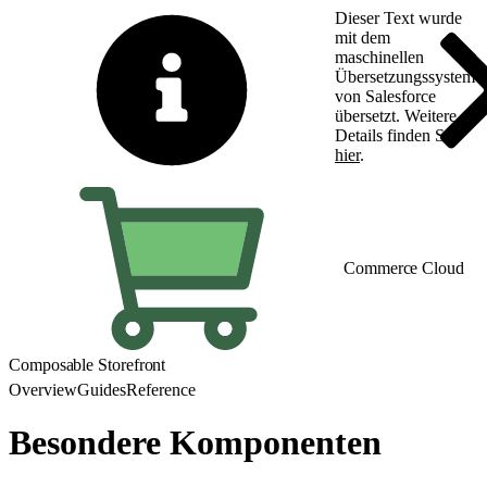
Dieser Text wurde
mit dem
maschinellen
Übersetzungssystem
von Salesforce
übersetzt. Weitere
Details finden Sie
hier
.
Zu Englisch wechseln
Commerce Cloud
Composable Storefront
Overview
Guides
Reference
Besondere Komponenten