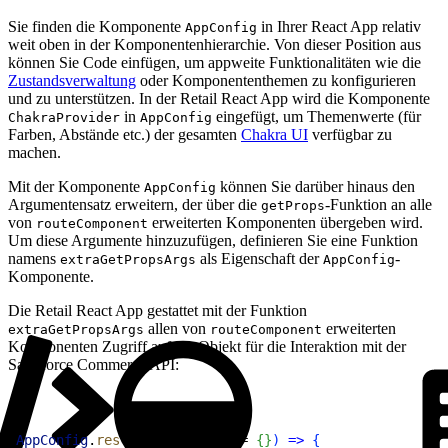
Sie finden die Komponente
in Ihrer React App relativ
AppConfig
weit oben in der Komponentenhierarchie. Von dieser Position aus
können Sie Code einfügen, um appweite Funktionalitäten wie die
Zustandsverwaltung
oder Komponententhemen zu konfigurieren
und zu unterstützen. In der Retail React App wird die Komponente
in
eingefügt, um Themenwerte (für
ChakraProvider
AppConfig
Farben, Abstände etc.) der gesamten
Chakra UI
verfügbar zu
machen.
Mit der Komponente
können Sie darüber hinaus den
AppConfig
Argumentensatz erweitern, der über die
-Funktion an alle
getProps
von
erweiterten Komponenten übergeben wird.
routeComponent
Um diese Argumente hinzuzufügen, definieren Sie eine Funktion
namens
als Eigenschaft der
-
extraGetPropsArgs
AppConfig
Komponente.
Die Retail React App gestattet mit der Funktion
allen von
erweiterten
extraGetPropsArgs
routeComponent
Komponenten Zugriff auf ein Objekt für die Interaktion mit der
Salesforce Commerce API:
1
AppConfig
.
restore
 = 
(
locals
 = 
{
}
)
=
>
{