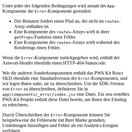
Unter jeder der folgenden Bedingungen wird anstatt der
-
App
Komponente die
-Komponente gerendert:
Error
Der Benutzer fordert einen Pfad an, der nicht im
-
routes
Array enthalten ist.
Eine Komponente des
-Arrays wirft in ihrer
routes
-Funktion einen Fehler.
getProps
Eine Komponente des
-Arrays wirft während des
routes
Renderings einen Fehler.
Wenn die
-Komponente zurückgegeben wird, enthält der
Error
Antwort-Header ebenfalls einen HTTP-404-Statuscode.
Wie die anderen Sonderkomponenten enthält das PWA Kit React
SKD ebenfalls eine Standardversion der
-Komponenten, und
Error
wir legen Ihnen nahe, sie zu überschreiben. Um die SDK-Version
von
zu überschreiben, definieren Sie in
Error
eine Datei. Ein neu erstelltes
app/components/_error/index.jsx
PWA Kit Projekt enthält diese Datei bereits, um Ihnen den Einstieg
zu erleichtern.
Durch Überschreiben der
-Komponente können Sie
Error
beispielsweise die Fehlerseite mit Ihrer Marke gestalten,
Umleitungen hinzufügen und Fehler als ein Analytics-Ereignis
verfolgen.