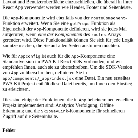
Layout und Benutzeroberfläche einzuschließen, die überall in Ihrer
React App verwendet werden wie Header, Footer und Seitenleiste.
Die
-Komponente wird ebenfalls von der
-
App
routeComponent
Funktion erweitert. Wenn Sie eine
-Funktion als
getProps
Eigenschaft der
-Komponente definieren, wird sie jedes Mal
App
aufgerufen, wenn
eine der Komponenten
des
-Arrays
routes
gerendert wird. Diese Funktionalität können Sie sich für jede Logik
zunutze machen, die Sie auf allen Seiten ausführen möchten.
Wie für
ist auch für die
-Komponente eine
AppConfig
App
Standardversion im PWA Kit React SDK vorhanden, und wir
empfehlen Ihnen, auch sie zu überschreiben. Um die SDK-Version
von
zu überschreiben, definieren Sie in
App
eine Datei. Ein neu erstelltes
app/components/_app/index.jsx
PWA Kit Projekt enthält diese Datei bereits, um Ihnen den Einstieg
zu erleichtern.
Dies sind einige der Funktionen, die in
bei einem neu erstellten
App
Projekt implementiert sind: Analytics-Verfolgung, Offline-
Erkennung und die
-Komponente für schnelleren
SkipNavLink
Zugriff auf die Seiteninhalte.
Fehler