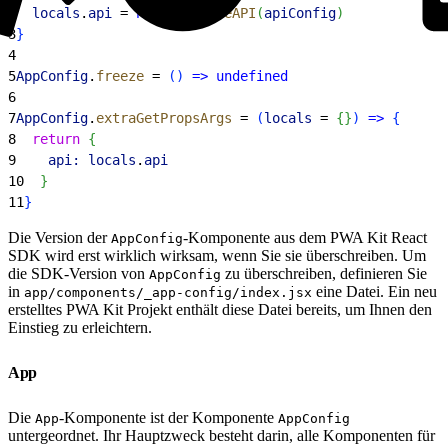
2
  locals
.
api
 = 
new
 CommerceAPI
(
apiConfig
)
3
}
4
5
AppConfig
.
freeze
 = 
(
)
=
>
 undefined
6
7
AppConfig
.
extraGetPropsArgs
 = 
(
locals
 = 
{
}
)
=
>
{
8
  return
{
9
    api:
 locals
.
api
10
}
11
}
Die Version der
-Komponente aus dem PWA Kit React
AppConfig
SDK wird erst wirklich wirksam, wenn Sie sie überschreiben. Um
die SDK-Version von
zu überschreiben, definieren Sie
AppConfig
in
eine Datei. Ein neu
app/components/_app-config/index.jsx
erstelltes PWA Kit Projekt enthält diese Datei bereits, um Ihnen den
Einstieg zu erleichtern.
App
Die
-Komponente ist der Komponente
App
AppConfig
untergeordnet. Ihr Hauptzweck besteht darin, alle Komponenten für