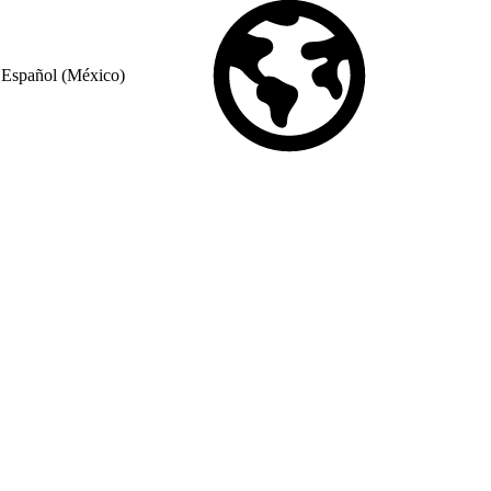
Español (México)
© Copyright 2026 Salesforce, Inc.
All rights reserved
. Various
trademarks held by their respective owners. Salesforce, Inc.
Salesforce Tower, 415 Mission Street, 3rd Floor, San Francisco, CA
94105, United States
Legal
Terms of Service
API Terms of Service
Privacy Information