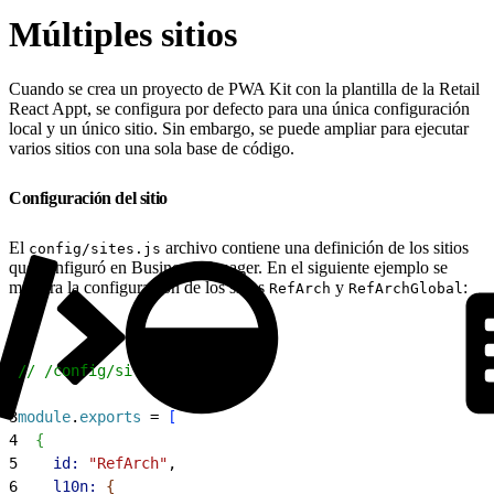
Múltiples sitios
Cuando se crea un proyecto de PWA Kit con la plantilla de la Retail
React Appt, se configura por defecto para una única configuración
local y un único sitio. Sin embargo, se puede ampliar para ejecutar
varios sitios con una sola base de código.
Configuración del sitio
El
archivo contiene una definición de los sitios
config/sites.js
que configuró en Business Manager. En el siguiente ejemplo se
muestra la configuración de los sitios
y
:
RefArch
RefArchGlobal
1
// /config/sites.js
2
3
module
.
exports
 = 
[
4
{
5
    id:
 "RefArch"
,
6
    l10n:
{