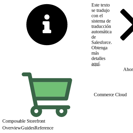
Este texto
se tradujo
con el
sistema de
traducción
automática
de
Salesforce.
Obtenga
más
detalles
aquí
.
Cambiar a inglés
Ahor
Commerce Cloud
Composable Storefront
Overview
Guides
Reference