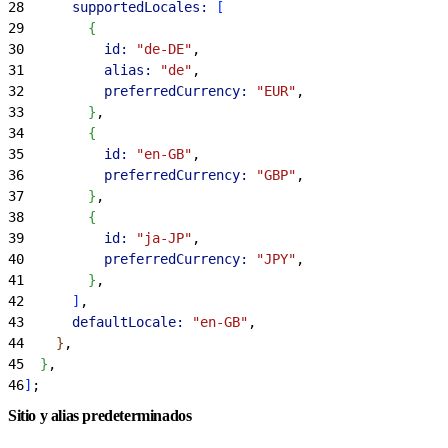
28
      supportedLocales:
[
29
{
30
          id:
 "de-DE"
,
31
          alias:
 "de"
,
32
          preferredCurrency:
 "EUR"
,
33
}
,
34
{
35
          id:
 "en-GB"
,
36
          preferredCurrency:
 "GBP"
,
37
}
,
38
{
39
          id:
 "ja-JP"
,
40
          preferredCurrency:
 "JPY"
,
41
}
,
42
]
,
43
      defaultLocale:
 "en-GB"
,
44
}
,
45
}
,
46
]
;
Sitio y alias predeterminados