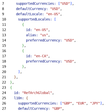
7
      supportedCurrencies:
[
"USD"
]
,
8
      defaultCurrency:
 "USD"
,
9
      defaultLocale:
 "en-US"
,
10
      supportedLocales:
[
11
{
12
          id:
 "en-US"
,
13
          alias:
 "us"
,
14
          preferredCurrency:
 "USD"
,
15
}
,
16
{
17
          id:
 "en-CA"
,
18
          preferredCurrency:
 "USD"
,
19
}
,
20
]
,
21
}
,
22
}
,
23
{
24
    id:
 "RefArchGlobal"
,
25
    l10n:
{
26
      supportedCurrencies:
[
"GBP"
, 
"EUR"
, 
"JPY"
]
,
27
      defaultCurrency:
 "GBP"
,