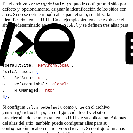
En el archivo
, puede configurar el sitio por
/config/default.js
defecto y, opcionalmente, asignar la identificación de los sitios con
alias. Si no se define ningún alias para el sitio, se utiliza la
identificación en las URL. En el ejemplo siguiente se establece el
sitio predeterminado en
y se definen tres alias para
RefArchGlobal
él.
1
// /config/default.js
2
3
defaultSite: 
'RefArchGlobal'
,
4
siteAliases: 
{
5
    RefArch: 
'us'
,
6
    RefArchGlobal: 
'global'
,
7
    NTOManaged: 
'nto'
8
}
,
Si configura
como
en el archivo
url.showDefault
true
, la configuración local y el sitio
/config/default.js
predeterminado se muestran en las URL de su aplicación. Además
del alias del sitio, también puede configurar alias para su
configuración local en el archivo
. Si configuró un alias
sites.js