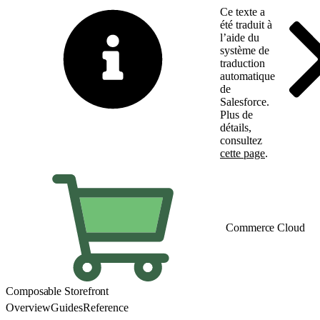
Ce texte a
été traduit à
l’aide du
système de
traduction
automatique
de
Salesforce.
Plus de
détails,
consultez
cette page
.
Basculer vers la page 
Commerce Cloud
Composable Storefront
Overview
Guides
Reference