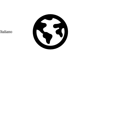
Italiano
© Copyright 2026 Salesforce, Inc.
All rights reserved
. Various
trademarks held by their respective owners. Salesforce, Inc.
Salesforce Tower, 415 Mission Street, 3rd Floor, San Francisco, CA
94105, United States
Legal
Terms of Service
API Terms of Service
Privacy Information
Responsible Disclosure
Trust
Contact
Use of Cookies