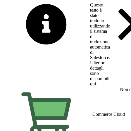
Questo
testo è
stato
tradotto
utilizzando
il sistema
di
traduzione
automatica
di
Salesforce.
Ulteriori
dettagli
sono
disponibili
qui
.
Passa all'inglese
Non o
Commerce Cloud