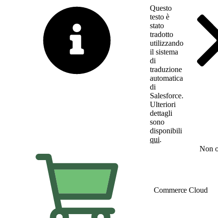
Questo
testo è
stato
tradotto
utilizzando
il sistema
di
traduzione
automatica
di
Salesforce.
Ulteriori
dettagli
sono
disponibili
qui
.
Passa all'inglese
Non o
Commerce Cloud