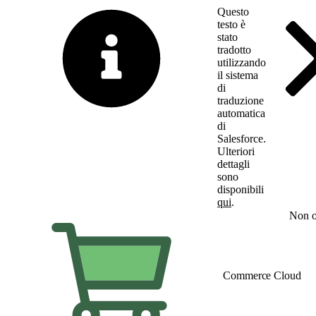
Questo
testo è
stato
tradotto
utilizzando
il sistema
di
traduzione
automatica
di
Salesforce.
Ulteriori
dettagli
sono
disponibili
qui
.
Passa all'inglese
Non o
Commerce Cloud