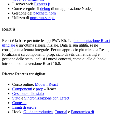
Il server web
Express.js
Come eseguire il
debug
di un’applicazione Node.js
Gestione dei
pacchetti npm
Utilizzo di
npm-run-scripts
React.js
React è la base per tutte le app PWA Kit. La
documentazione React
ufficiale
è un’ottima risorsa iniziale. Data la sua utilità, se ne
consiglia una lettura integrale. Per un approccio più mirato a React,
focalizzarsi su componenti, prop, ciclo di vita del rendering e
gestione dello stato, inclusi i nuovi concetti, come quello di hook,
introdotti con la versione React 16.8.
Risorse React.js consigliate
Corso online:
Modern React
Componenti
e
prop
- React
Gestione dello stato
Stato
e
Sincronizzazione con Effect
Contesto
Limiti di errore
Hook:
Guida introduttiva
,
Tutorial
e
Panoramica di