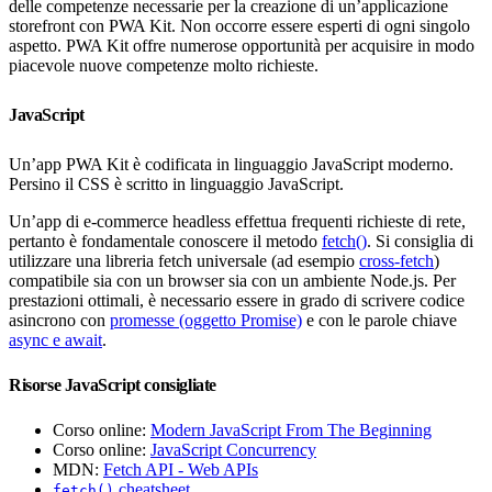
delle competenze necessarie per la creazione di un’applicazione
storefront con PWA Kit. Non occorre essere esperti di ogni singolo
aspetto. PWA Kit offre numerose opportunità per acquisire in modo
piacevole nuove competenze molto richieste.
JavaScript
Un’app PWA Kit è codificata in linguaggio JavaScript moderno.
Persino il CSS è scritto in linguaggio JavaScript.
Un’app di e-commerce headless effettua frequenti richieste di rete,
pertanto è fondamentale conoscere il metodo
fetch()
. Si consiglia di
utilizzare una libreria fetch universale (ad esempio
cross-fetch
)
compatibile sia con un browser sia con un ambiente Node.js. Per
prestazioni ottimali, è necessario essere in grado di scrivere codice
asincrono con
promesse (oggetto Promise)
e con le parole chiave
async e await
.
Risorse JavaScript consigliate
Corso online:
Modern JavaScript From The Beginning
Corso online:
JavaScript Concurrency
MDN:
Fetch API - Web APIs
cheatsheet
fetch()