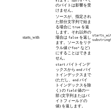
のバイトは影響を受
けません。
ソースが、指定され
た部分文字列で始ま
る場合に
を返
true
します。それ以外の
starts_wi
starts_with
場合は
を返し
false
substring
ます。ソースをリテ
ラル値 (
など)
"foo"
にすることはできま
せん。
バイトインデ
start
ックスから
バイ
end
トインデックスまで
(ただし、
バイ
end
トインデックスを除
く) の
値の一
field
部 (文字列またはバ
イトフィールドの
値) を返します。