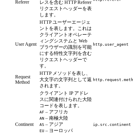
Referer
レスを含む HTTP Referer
リクエストヘッダーを表
します。
HTTP ユーザーエージェ
ントを表します。これは
クライアントオペレーテ
ィングシステムと Web
User Agent
http.user_agent
ブラウザーの識別を可能
にする特性文字列を含む
リクエストヘッダーで
す。
HTTP メソッドを表し、
Request
大文字の文字列として返
http.request.met
Method
されます。
クライアント IP アドレ
スに関連付けられた大陸
コードを表します。
– アフリカ
AF
– 南極大陸
AN
Continent
– アジア
AS
ip.src.continent
– ヨーロッパ
EU