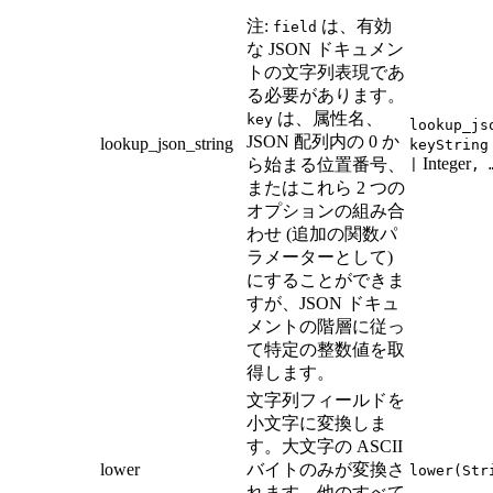
注:
は、有効
field
な JSON ドキュメン
トの文字列表現であ
る必要があります。
は、属性名、
key
lookup_js
JSON 配列内の 0 か
lookup_json_string
keyString
Integer
ら始まる位置番号、
|
, 
またはこれら 2 つの
オプションの組み合
わせ (追加の関数パ
ラメーターとして)
にすることができま
すが、JSON ドキュ
メントの階層に従っ
て特定の整数値を取
得します。
文字列フィールドを
小文字に変換しま
す。大文字の ASCII
lower
バイトのみが変換さ
lower(Str
れます。他のすべて