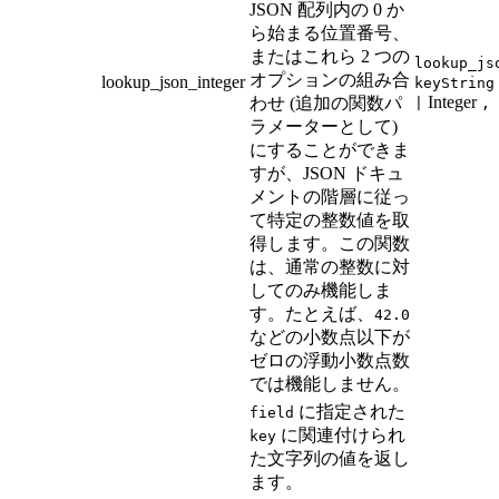
JSON 配列内の 0 か
ら始まる位置番号、
またはこれら 2 つの
lookup_js
オプションの組み合
lookup_json_integer
keyString
Integer
わせ (追加の関数パ
|
, 
ラメーターとして)
にすることができま
すが、JSON ドキュ
メントの階層に従っ
て特定の整数値を取
得します。この関数
は、通常の整数に対
してのみ機能しま
す。たとえば、
42.0
などの小数点以下が
ゼロの浮動小数点数
では機能しません。
に指定された
field
に関連付けられ
key
た文字列の値を返し
ます。