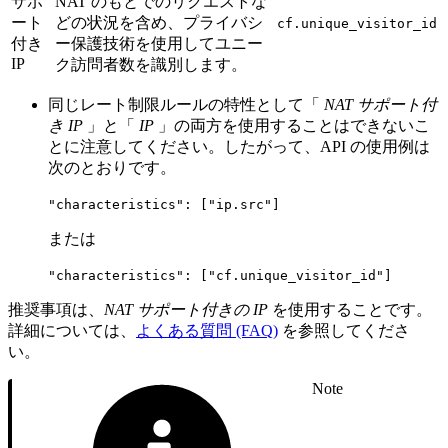
サポ
NAT のもとでのリクエストな
ート
どの状況を含め、プライバシ
cf.unique_visitor_id
付き
ー保護技術を使用してユニー
IP
ク訪問者数を識別します。
同じレート制限ルールの特性として「
NAT サポート付
き IP
」と「
IP
」の両方を使用することはできないこ
とに注意してください。したがって、API の使用例は
次のとおりです。
"characteristics": ["ip.src"]
または
"characteristics": ["cf.unique_visitor_id"]
推奨事項は、
NAT サポート付きの IP
を使用することです。
詳細については、
よくある質問 (FAQ)
を参照してくださ
い。
Note