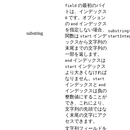
の最初のバイ
field
トは、インデックス
です。オプション
0
の
インデックス
end
を指定しない場合、
substring
substring
関数は
インデ
start
startInte
ックスから文字列の
末尾までの文字列の
一部を返します。
インデックスは
end
インデックス
start
より大きくなければ
なりません。
start
インデックスと
end
インデックスは負の
整数値にすることが
でき、これにより、
文字列の先頭ではな
く末尾の文字にアク
セスできます。
文字列フィールドを