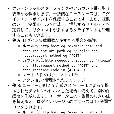
クレデンシャルスタッフィングやアカウント乗っ取り
攻撃から保護します。一般的なユースケースは、ログ
インエンドポイントを保護することです。また、複数
のレート制限ルールを作成し、増加するペナルティを
定義して、リクエストが多すぎるクライアントを管理
することもできます。
例 A:
ログイン失敗回数が多すぎる場合の保護。
ルール式:
http.host eq "example.com" and
http.request.uri.path eq "/login" and
http.request.method eq "POST"
カウント式:
http.request.uri.path eq "/login"
and http.request.method eq "POST" and
http.response.code in {401 403}
レート: 5 件のリクエスト / 1 分
アクション: 管理されたチャレンジ
例 B:
ユーザーが例 A で定義されたルールによって提
示されたチャレンジにパスした場合に備えて、別の保
護層を作成します。ユーザーがこの 2 番目のしきい値
を超えると、ログインページへのアクセスは 10 分間ブ
ロックされます。
ルール式:
http.host eq "example.com" and