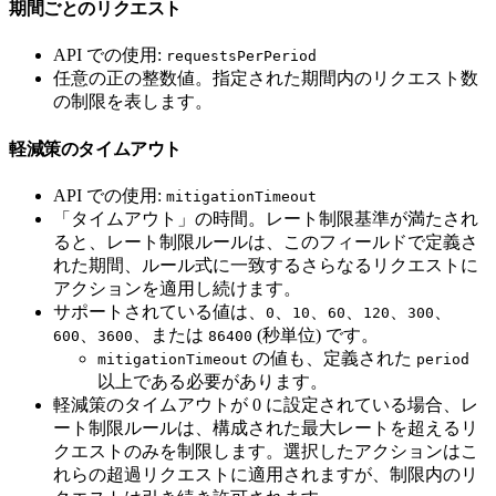
期間ごとのリクエスト
API での使用:
requestsPerPeriod
任意の正の整数値。指定された期間内のリクエスト数
の制限を表します。
軽減策のタイムアウト
API での使用:
mitigationTimeout
「タイムアウト」の時間。レート制限基準が満たされ
ると、レート制限ルールは、このフィールドで定義さ
れた期間、ルール式に一致するさらなるリクエストに
アクションを適用し続けます。
サポートされている値は、
、
、
、
、
、
0
10
60
120
300
、
、または
(秒単位) です。
600
3600
86400
の値も、定義された
mitigationTimeout
period
以上である必要があります。
軽減策のタイムアウトが 0 に設定されている場合、レ
ート制限ルールは、構成された最大レートを超えるリ
クエストのみを制限します。選択したアクションはこ
れらの超過リクエストに適用されますが、制限内のリ