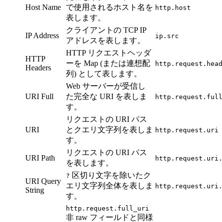
Host Name
で使用されるホスト名を
http.host
表します。
クライアントの TCP IP
IP Address
ip.src
アドレスを表します。
HTTP リクエストヘッダ
HTTP
ーを Map (または連想配
http.request.hea
Headers
列) として表します。
Web サーバーが受信し
URI Full
た完全な URI を表しま
http.request.ful
す。
リクエストの URI パス
URI
とクエリ文字列を表しま
http.request.uri
す。
リクエストの URI パス
URI Path
http.request.uri
を表します。
区切り文字を除いたク
?
URI Query
エリ文字列全体を表しま
http.request.uri
String
す。
http.request.full_uri
非 raw フィールドと同様