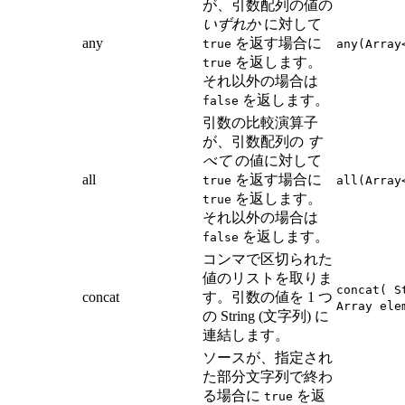
が、引数配列の値の
いずれか
に対して
any
を返す場合に
true
any(Array
を返します。
true
それ以外の場合は
を返します。
false
引数の比較演算子
が、引数配列の
す
べて
の値に対して
all
を返す場合に
true
all(Array
を返します。
true
それ以外の場合は
を返します。
false
コンマで区切られた
値のリストを取りま
concat( S
concat
す。引数の値を 1 つ
Array ele
の String (文字列) に
連結します。
ソースが、指定され
た部分文字列で終わ
る場合に
を返
true