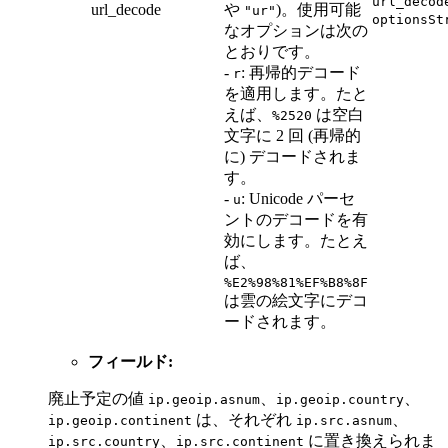
url_decod
url_decode
や
)。使用可能
"ur"
optionsSt
なオプションは次の
とおりです。
-
: 再帰的デコード
r
を適用します。たと
えば、
は空白
%2520
文字に 2 回 (再帰的
に) デコードされま
す。
-
: Unicode パーセ
u
ントのデコードを有
効にします。たとえ
ば、
%E2%98%81%EF%B8%8F
は雲の絵文字にデコ
ードされます。
フィールド:
廃止予定の値
、
、
ip.geoip.asnum
ip.geoip.country
は、それぞれ
、
ip.geoip.continent
ip.src.asnum
、
に置き換えられま
ip.src.country
ip.src.continent