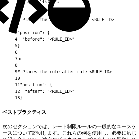
追加されます。
1
# Places the rule before rule <RULE_ID>
2
3
"position": {
4
  "before": "<RULE_ID>"
5
}
6
7
or
8
9
# Places the rule after rule <RULE_ID>
10
11
"position": {
12
  "after": "<RULE_ID>"
13
}
ベストプラクティス
次のセクションでは、レート制限ルールの一般的なユースケ
ースについて説明します。これらの例を使用し、必要に応じ