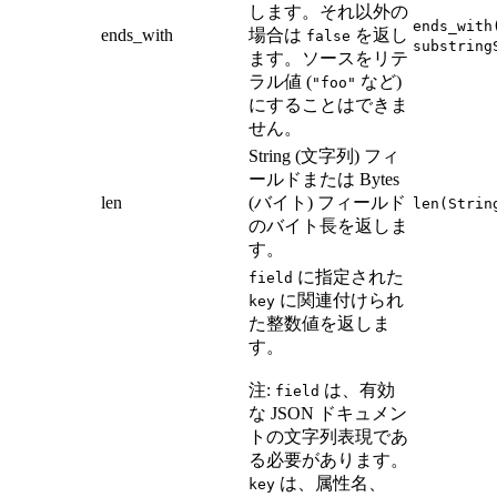
します。それ以外の
ends_with
ends_with
場合は
を返し
false
substring
ます。ソースをリテ
ラル値 (
など)
"foo"
にすることはできま
せん。
String (文字列) フィ
ールドまたは Bytes
len
(バイト) フィールド
len(Strin
のバイト長を返しま
す。
に指定された
field
に関連付けられ
key
た整数値を返しま
す。
注:
は、有効
field
な JSON ドキュメン
トの文字列表現であ
る必要があります。
は、属性名、
key