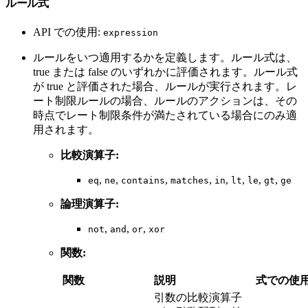
ルール式
API での使用:
expression
ルールをいつ適用するかを定義します。ルール式は、
true または false のいずれかに評価されます。ルール式
が true と評価された場合、ルールが実行されます。レ
ート制限ルールの場合、ルールのアクションは、その
時点でレート制限条件が満たされている場合にのみ適
用されます。
比較演算子:
,
,
,
,
,
,
,
,
eq
ne
contains
matches
in
lt
le
gt
ge
論理演算子:
,
,
,
not
and
or
xor
関数:
関数
説明
式での使
引数の比較演算子