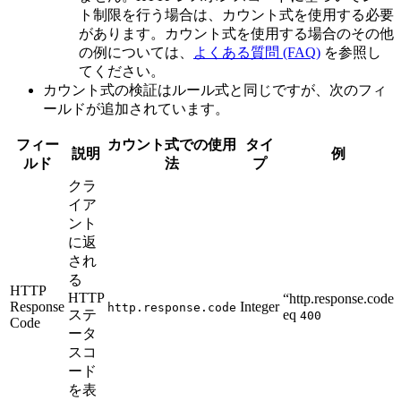
ト制限を行う場合は、カウント式を使用する必要
があります。カウント式を使用する場合のその他
の例については、
よくある質問 (FAQ)
を参照し
てください。
カウント式の検証はルール式と同じですが、次のフィ
ールドが追加されています。
フィー
カウント式での使用
タイ
説明
例
ルド
法
プ
クラ
イア
ント
に返
され
る
HTTP
HTTP
“http.response.code
Response
Integer
http.response.code
ステ
eq
400
Code
ータ
スコ
ード
を表