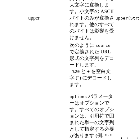
大文字に変換しま
す。小文字の ASCII
upper
バイトのみが変換さ
upper(Str
れます。他のすべて
のバイトは影響を受
けません。
次のように
source
で定義された URL
形式の文字列をデコ
ードします。
-
と
を空白文
%20
+
字 (“) にデコードし
ます。
パラメータ
options
ーはオプションで
す。すべてのオプシ
ョンは、引用符で囲
まれた単一の文字列
として指定する必要
があります (例:
"r"