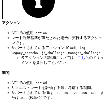
アクション
API での使用:
action
レート制限基準が満たされた場合に実行するアクショ
ンです。
サポートされているアクション:
、
、
block
log
、
、
legacy_captcha
js_challenge
managed_challenge
各アクションの詳細については、
こちら
のドキュ
メントを参照してください。
期間
API での使用:
period
リクエストレートを評価する際に考慮する期間。
サポートされている値は、
、
、
、
、
、ま
10
60
120
300
600
たは
(秒単位) です。
3600