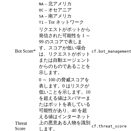
– 北アメリカ
NA
– オセアニア
OC
– 南アメリカ
SA
– Tor ネットワーク
T1
リクエストがボットから
発信された可能性を 1 ～
99 のスコアで表しま
す。スコアが低い場合
Bot Score*
cf.bot_managemen
は、リクエストがボット
または自動エージェント
からのものであることを
示します。
0 ～ 100 の脅威スコアを
表します。0 はリスクが
低いことを示します。10
を超える値はスパマーま
たはボットを表している
可能性があり、40 を超
える値はインターネット
上の悪意ある人物を識別
Threat
cf.threat_score
Score
します。