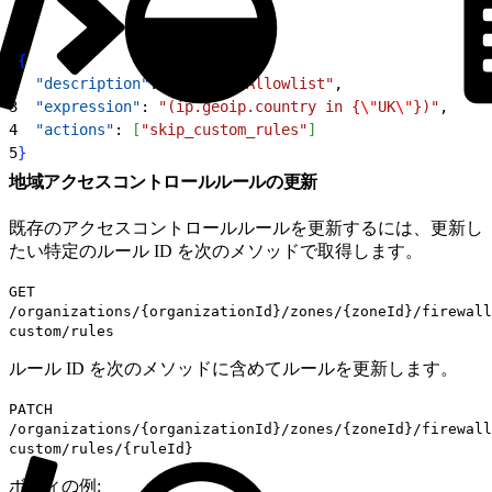
1
{
2
  "description"
: 
"Country Allowlist"
,
3
  "expression"
: 
"(ip.geoip.country in {
\"
UK
\"
})"
,
4
  "actions"
: 
[
"skip_custom_rules"
]
5
}
地域アクセスコントロールルールの更新
既存のアクセスコントロールルールを更新するには、更新し
たい特定のルール ID を次のメソッドで取得します。
GET
/organizations/{organizationId}/zones/{zoneId}/firewall
custom/rules
ルール ID を次のメソッドに含めてルールを更新します。
PATCH
/organizations/{organizationId}/zones/{zoneId}/firewall
custom/rules/{ruleId}
ボディの例: