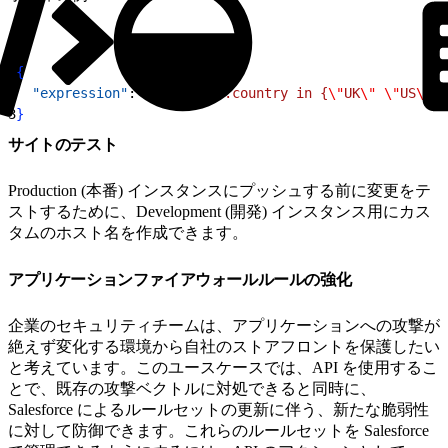
1
{
2
  "expression"
: 
"(ip.geoip.country in {
\"
UK
\"
 \"
US
\"
})
3
}
サイトのテスト
Production (本番) インスタンスにプッシュする前に変更をテ
ストするために、Development (開発) インスタンス用にカス
タムのホスト名を作成できます。
アプリケーションファイアウォールルールの強化
企業のセキュリティチームは、アプリケーションへの攻撃が
絶えず変化する環境から自社のストアフロントを保護したい
と考えています。このユースケースでは、API を使用するこ
とで、既存の攻撃ベクトルに対処できると同時に、
Salesforce によるルールセットの更新に伴う、新たな脆弱性
に対して防御できます。これらのルールセットを Salesforce