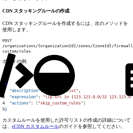
CDN スタッキングルールの作成
CDN スタッキングルールを作成するには、次のメソッドを
使用します。
POST
/organizations/{organizationId}/zones/{zoneId}/firewall
custom/rules
ボディの例:
1
{
2
  "description"
: 
"IP Allowlist"
,
3
  "expression"
: 
"(ip.src in {123.123.0.0/32 123.123.0.
4
  "actions"
: 
[
"skip_custom_rules"
]
5
}
カスタムルールを使用した許可リストの作成の詳細について
は、
eCDN カスタムルール
のガイドを参照してください。