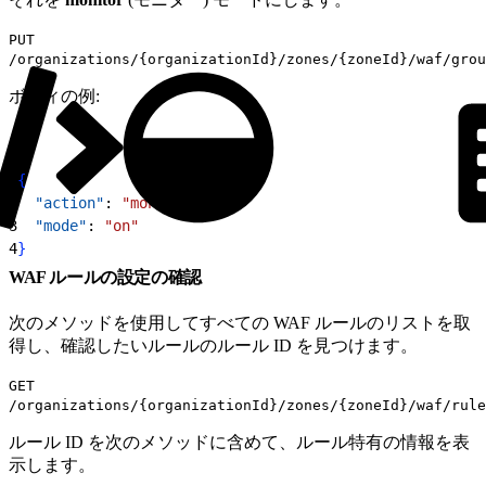
PUT
/organizations/{organizationId}/zones/{zoneId}/waf/grou
ボディの例:
1
{
2
  "action"
: 
"monitor"
,
3
  "mode"
: 
"on"
4
}
WAF ルールの設定の確認
次のメソッドを使用してすべての WAF ルールのリストを取
得し、確認したいルールのルール ID を見つけます。
GET
/organizations/{organizationId}/zones/{zoneId}/waf/rule
ルール ID を次のメソッドに含めて、ルール特有の情報を表
示します。