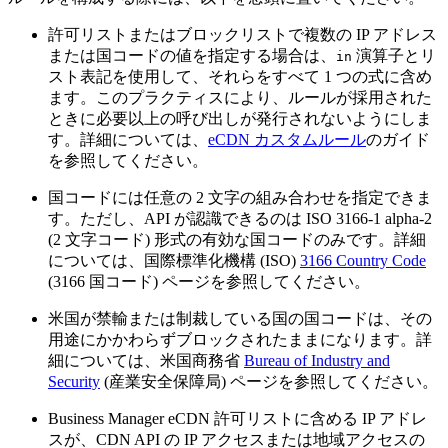
許可リストまたはブロックリストで複数の IP アドレス
または国コードの値を指定する場合は、
演算子とリ
in
スト表記を使用して、それらをすべて 1 つの式に含め
ます。このプラクティスにより、ルールが採用された
ときに必要以上の呼び出しが発行されないようにしま
す。詳細については、
eCDN カスタムルール
のガイド
を参照してください。
国コードには任意の 2 文字の組み合わせを指定できま
す。ただし、API が認識できるのは ISO 3166-1 alpha-2
(2 文字コード) 形式の有効な国コードのみです。詳細
については、国際標準化機構 (ISO)
3166 Country Code
(3166 国コード) ページを参照してください。
米国が禁輸または制裁している国の国コードは、その
用途にかかわらずブロックされたままになります。詳
細については、米国商務省
Bureau of Industry and
Security
(産業安全保障局) ページを参照してください。
Business Manager eCDN 許可リストに含める IP アドレ
スが、CDN API の IP アクセスまたは地域アクセスの