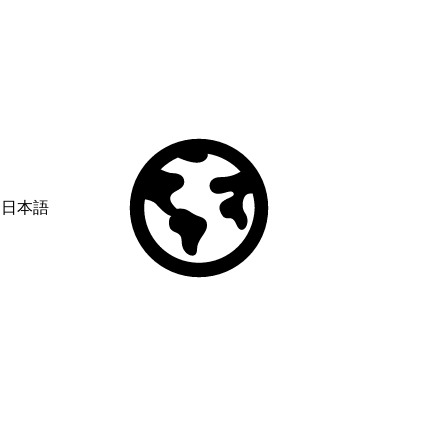
日本語
© Copyright 2026 Salesforce, Inc.
All rights reserved
. Various
trademarks held by their respective owners. Salesforce, Inc.
Salesforce Tower, 415 Mission Street, 3rd Floor, San Francisco, CA
94105, United States
Legal
Terms of Service
API Terms of Service
Privacy Information
Responsible Disclosure
Trust
Contact
Use of Cookies