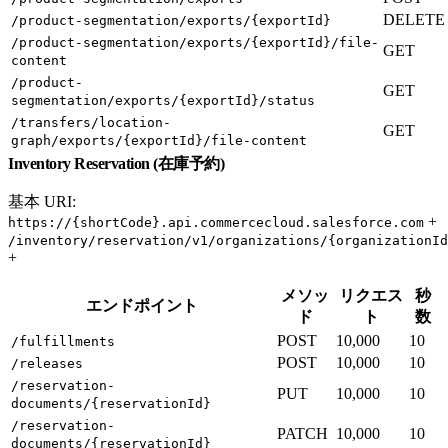
DELETE
/product-segmentation/exports/{exportId}
/product-segmentation/exports/{exportId}/file-
GET
content
/product-
GET
segmentation/exports/{exportId}/status
/transfers/location-
GET
graph/exports/{exportId}/file-content
Inventory Reservation (在庫予約)
基本 URI:
+
https://{shortCode}.api.commercecloud.salesforce.com
/inventory/reservation/v1/organizations/{organizationId
+
メソッ
リクエス
秒
エンドポイント
ド
ト
数
POST
10,000
10
/fulfillments
POST
10,000
10
/releases
/reservation-
PUT
10,000
10
documents/{reservationId}
/reservation-
PATCH
10,000
10
documents/{reservationId}