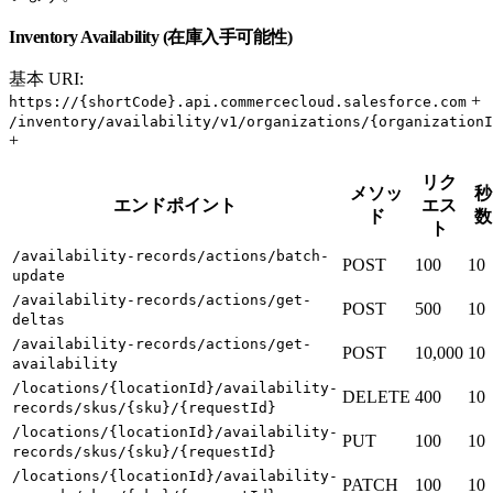
Inventory Availability (在庫入手可能性)
基本 URI:
+
https://{shortCode}.api.commercecloud.salesforce.com
/inventory/availability/v1/organizations/{organizationI
+
リク
メソッ
秒
エンドポイント
エス
ド
数
ト
/availability-records/actions/batch-
POST
100
10
update
/availability-records/actions/get-
POST
500
10
deltas
/availability-records/actions/get-
POST
10,000
10
availability
/locations/{locationId}/availability-
DELETE
400
10
records/skus/{sku}/{requestId}
/locations/{locationId}/availability-
PUT
100
10
records/skus/{sku}/{requestId}
/locations/{locationId}/availability-
PATCH
100
10