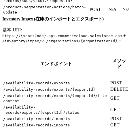
records/skus/{sku}/{requestId}
/product-segmentation/actions/batch-
POST
N/A
N/
update
Inventory Impex (在庫のインポートとエクスポート)
基本 URI:
+
https://{shortCode}.api.commercecloud.salesforce.com
+
/inventory/impex/v1/organizations/{organizationId}
メソッ
エンドポイント
ド
POST
/availability-records/exports
DELETE
/availability-records/exports/{exportId}
/availability-records/exports/{exportId}/file-
GET
content
/availability-
GET
records/exports/{exportId}/status
POST
/availability-records/imports
GET
/availability-records/imports