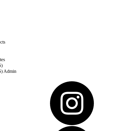
cts
tes
S)
S) Admin