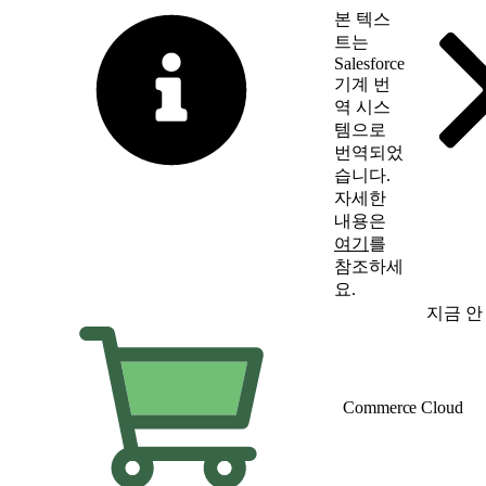
본 텍스
트는
Salesforce
기계 번
역 시스
템으로
번역되었
습니다.
자세한
내용은
여기
를
참조하세
요.
영어로 전환
지금 안
Commerce Cloud