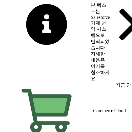
본 텍스
트는
Salesforce
기계 번
역 시스
템으로
번역되었
습니다.
자세한
내용은
여기
를
참조하세
요.
영어로 전환
지금 안
Commerce Cloud