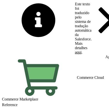
Este texto
foi
traduzido
pelo
sistema de
tradução
automática
da
Salesforce.
Mais
detalhes
aqui
.
Alternar para inglês
Ag
Commerce Cloud
Commerce Marketplace
Reference