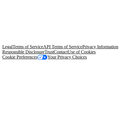
© Copyright 2026 Salesforce, Inc.
All rights reserved
. Various
trademarks held by their respective owners. Salesforce, Inc.
Salesforce Tower, 415 Mission Street, 3rd Floor, San Francisco, CA
94105, United States
Legal
Terms of Service
API Terms of Service
Privacy Information
Responsible Disclosure
Trust
Contact
Use of Cookies
Cookie Preferences
Your Privacy Choices