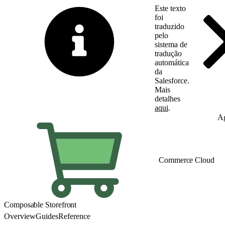
Este texto
foi
traduzido
pelo
sistema de
tradução
automática
da
Salesforce.
Mais
detalhes
aqui
.
Alternar para inglês
Ag
Commerce Cloud
Composable Storefront
Overview
Guides
Reference