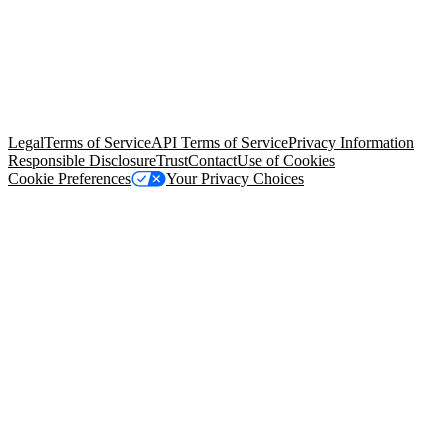
© Copyright 2026 Salesforce, Inc.
All rights reserved
. Various
trademarks held by their respective owners. Salesforce, Inc.
Salesforce Tower, 415 Mission Street, 3rd Floor, San Francisco, CA
94105, United States
Legal
Terms of Service
API Terms of Service
Privacy Information
Responsible Disclosure
Trust
Contact
Use of Cookies
Cookie Preferences
Your Privacy Choices