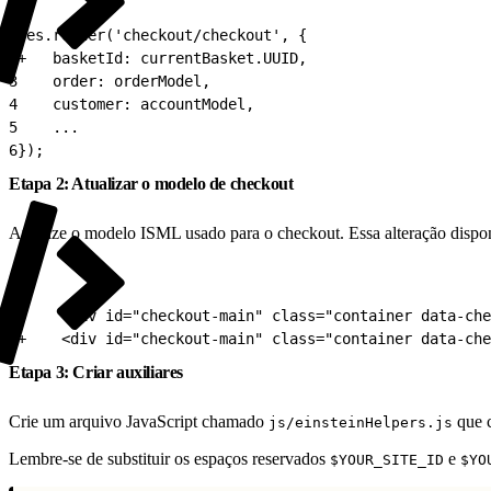
1
res.render('checkout/checkout', {
2
+   basketId: currentBasket.UUID,
3
    order: orderModel,
4
    customer: accountModel,
5
    ...
6
});
Etapa 2: Atualizar o modelo de checkout
Atualize o modelo ISML usado para o checkout. Essa alteração disponib
1
-    <div id="checkout-main" class="container data-ch
2
+    <div id="checkout-main" class="container data-che
Etapa 3: Criar auxiliares
Crie um arquivo JavaScript chamado
que c
js/einsteinHelpers.js
Lembre-se de substituir os espaços reservados
e
$YOUR_SITE_ID
$YO