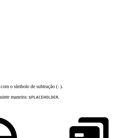
s com o símbolo de subtração (
).
-
guinte maneira:
.
$PLACEHOLDER