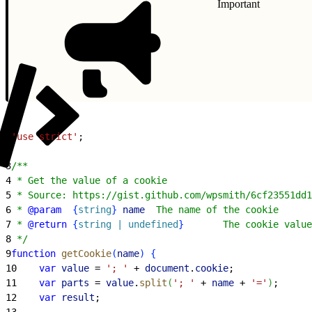
Important
1
'use strict'
;
2
3
/**
4
 * Get the value of a cookie
5
 * Source: https://gist.github.com/wpsmith/6cf23551dd1
6
 * 
@param
{
string
}
 name
  The name of the cookie
7
 * 
@return
{
string | undefined
}
       The cookie value
8
 */
9
function
 getCookie
(
name
)
{
10
    var
 value
 = 
'; '
 + 
document
.
cookie
;
11
    var
 parts
 = 
value
.
split
(
'; '
 + 
name
 + 
'='
)
;
12
    var
 result
;
13