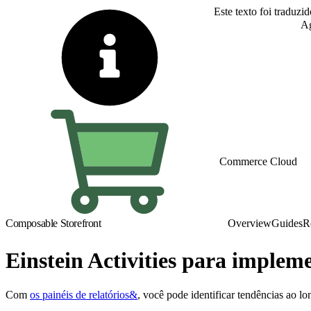
Este texto foi traduzi
Alternar para inglês
Ag
Commerce Cloud
Composable Storefront
Overview
Guides
R
Einstein Activities para implem
Com
os painéis de relatórios&
, você pode identificar tendências ao