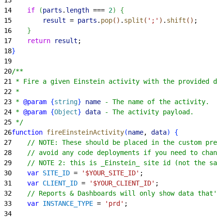
14
    if
(
parts
.
length
 === 
2
)
{
15
        result
 = 
parts
.
pop
(
)
.
split
(
';'
)
.
shift
(
)
;
16
}
17
    return
 result
;
18
}
19
20
/**
21
 * Fire a given Einstein activity with the provided d
22
 *
23
 * 
@param
{
string
}
 name
 - The name of the activity.
24
 * 
@param
{
Object
}
 data
 - The activity payload.
25
 */
26
function
 fireEinsteinActivity
(
name
, 
data
)
{
27
    // NOTE: These should be placed in the custom pr
28
    // avoid any code deployments if you need to chan
29
    // NOTE 2: this is _Einstein_ site id (not the sa
30
    var
 SITE_ID
 = 
'$YOUR_SITE_ID'
;
31
    var
 CLIENT_ID
 = 
'$YOUR_CLIENT_ID'
;
32
    // Reports & Dashboards will only show data that'
33
    var
 INSTANCE_TYPE
 = 
'prd'
;
34