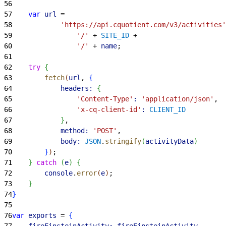
56
57
    var
 url
 =
58
            'https://api.cquotient.com/v3/activities'
59
                '/'
 + 
SITE_ID
 +
60
                '/'
 + 
name
;
61
62
    try
{
63
        fetch
(
url
, 
{
64
            headers:
{
65
                'Content-Type'
:
 'application/json'
,
66
                'x-cq-client-id'
:
 CLIENT_ID
67
}
,
68
            method:
 'POST'
,
69
            body:
 JSON
.
stringify
(
activityData
)
70
}
)
;
71
}
catch
(
e
)
{
72
        console
.
error
(
e
)
;
73
}
74
}
75
76
var
 exports
 = 
{
77
    fireEinsteinActivity:
 fireEinsteinActivity
,