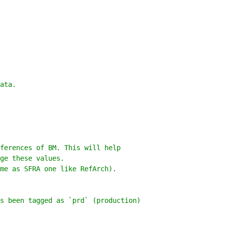
ata.
eferences of BM. This will help
ge these values.
me as SFRA one like RefArch).
s been tagged as `prd` (production)