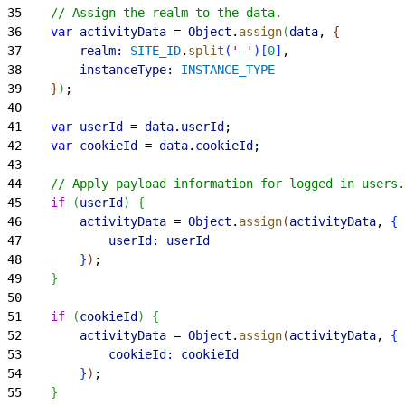
35
    // Assign the realm to the data.
36
    var
 activityData
 = 
Object
.
assign
(
data
, 
{
37
        realm:
 SITE_ID
.
split
(
'-'
)
[
0
]
,
38
        instanceType:
 INSTANCE_TYPE
39
}
)
;
40
41
    var
 userId
 = 
data
.
userId
;
42
    var
 cookieId
 = 
data
.
cookieId
;
43
44
    // Apply payload information for logged in users.
45
    if
(
userId
)
{
46
        activityData
 = 
Object
.
assign
(
activityData
, 
{
47
            userId:
 userId
48
}
)
;
49
}
50
51
    if
(
cookieId
)
{
52
        activityData
 = 
Object
.
assign
(
activityData
, 
{
53
            cookieId:
 cookieId
54
}
)
;
55
}