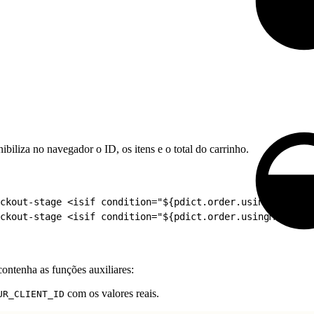
iliza no navegador o ID, os itens e o total do carrinho.
eckout-stage <isif condition="${pdict.order.usingMultiSh
ckout-stage <isif condition="${pdict.order.usingMultiShi
ontenha as funções auxiliares:
com os valores reais.
UR_CLIENT_ID