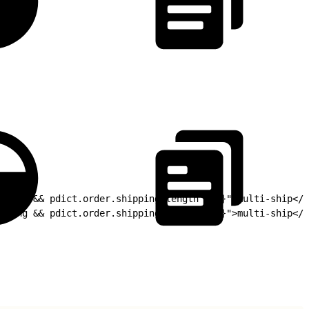
ipping && pdict.order.shipping.length > 1}">multi-ship</i
pping && pdict.order.shipping.length > 1}">multi-ship</i