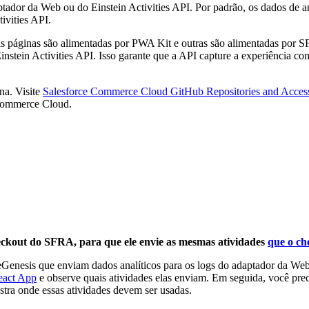
daptador da Web ou do Einstein Activities API. Por padrão, os dados de
ivities API.
s páginas são alimentadas por PWA Kit e outras são alimentadas por SF
instein Activities API. Isso garante que a API capture a experiência 
na. Visite
Salesforce Commerce Cloud GitHub Repositories and Acces
 Commerce Cloud.
heckout do SFRA, para que ele envie as mesmas atividades
que o ch
teGenesis que enviam dados analíticos para os logs do adaptador da We
eact App
e observe quais atividades elas enviam. Em seguida, você pr
tra onde essas atividades devem ser usadas.