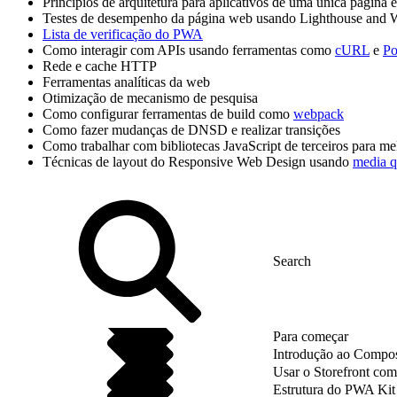
Princípios de arquitetura para aplicativos de uma única página 
Testes de desempenho da página web usando Lighthouse and
Lista de verificação do PWA
Como interagir com APIs usando ferramentas como
cURL
e
Po
Rede e cache HTTP
Ferramentas analíticas da web
Otimização de mecanismo de pesquisa
Como configurar ferramentas de build como
webpack
Como fazer mudanças de DNSD e realizar transições
Como trabalhar com bibliotecas JavaScript de terceiros para mel
Técnicas de layout do Responsive Web Design usando
media q
Para começar
Introdução ao Compos
Usar o Storefront co
Estrutura do PWA Kit