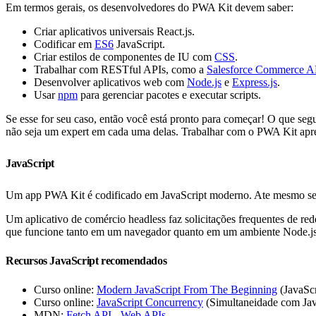
Em termos gerais, os desenvolvedores do PWA Kit devem saber:
Criar aplicativos universais React.js.
Codificar em
ES6
JavaScript.
Criar estilos de componentes de IU com
CSS
.
Trabalhar com RESTful APIs, como a
Salesforce Commerce A
Desenvolver aplicativos web com
Node.js
e
Express.js
.
Usar
npm
para gerenciar pacotes e executar scripts.
Se esse for seu caso, então você está pronto para começar! O que seg
não seja um expert em cada uma delas. Trabalhar com o PWA Kit apres
JavaScript
Um app PWA Kit é codificado em JavaScript moderno. Ate mesmo seu
Um aplicativo de comércio headless faz solicitações frequentes de red
que funcione tanto em um navegador quanto em um ambiente Node.js
Recursos JavaScript recomendados
Curso online:
Modern JavaScript From The Beginning
(JavaScr
Curso online:
JavaScript Concurrency
(Simultaneidade com Jav
MDN:
Fetch API - Web APIs