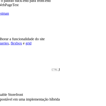
e o padrão back-end para front-end
 WebPageTest
stman
horar a funcionalidade do site
ueries
,
flexbox
e
grid
J
able Storefront
mpostável em uma implementação híbrida