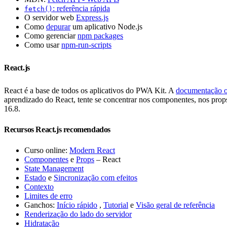
: referência rápida
fetch()
O servidor web
Express.js
Como
depurar
um aplicativo Node.js
Como gerenciar
npm packages
Como usar
npm-run-scripts
React.js
React é a base de todos os aplicativos do PWA Kit. A
documentação of
aprendizado do React, tente se concentrar nos componentes, nos prop
16.8.
Recursos React.js recomendados
Curso online:
Modern React
Componentes
e
Props
– React
State Management
Estado
e
Sincronização com efeitos
Contexto
Limites de erro
Ganchos:
Início rápido
,
Tutorial
e
Visão geral de referência
Renderização do lado do servidor
Hidratação