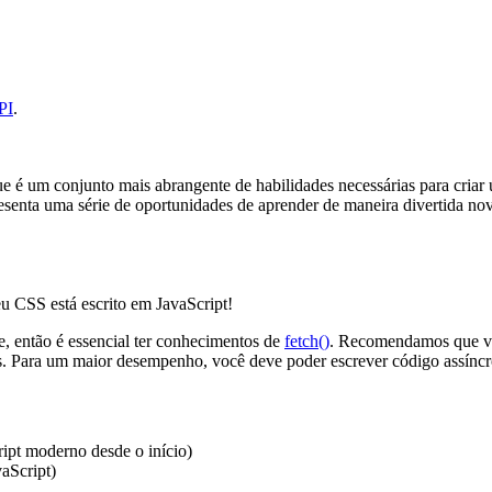
PI
.
ue é um conjunto mais abrangente de habilidades necessárias para criar
enta uma série de oportunidades de aprender de maneira divertida nov
 CSS está escrito em JavaScript!
e, então é essencial ter conhecimentos de
fetch()
. Recomendamos que voc
. Para um maior desempenho, você deve poder escrever código assín
ipt moderno desde o início)
aScript)