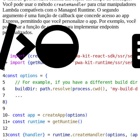
Você pode usar o método
para criar manipuladores
createHandler
Lambda compatíveis com o Managed Runtime. O segundo
argumento é uma função de callback que concede acesso ao app
Express, permitindo que você personalize o app. Por exemplo, você
pode usar a função de callback para implementar endpoints
personalizados.
1
- 
import
{
createApp
}
from
 'pwa-kit-react-sdk/ssr/serve
2
+ 
import
{
getRuntime
}
from
 'pwa-kit-runtime/ssr/server
3
4
const
 options
 = 
{
5
    // For example, if you have a different build dire
6
    buildDir:
 path
.
resolve
(
process
.
cwd
(
)
, 
'my-build-di
7
    ...
8
}
9
10
- 
const
 app
 = 
createApp
(
options
)
11
+ 
const
 runtime
 = 
getRuntime
(
)
12
13
const
{
handler
}
 = 
runtime
.
createHandler
(
options
, 
(
app