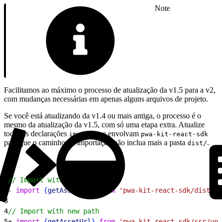
Note
Facilitamos ao máximo o processo de atualização da v1.5 para a v2,
com mudanças necessárias em apenas alguns arquivos de projeto.
Se você está atualizando da v1.4 ou mais antiga, o processo é o
mesmo da atualização da v1.5, com só uma etapa extra. Atualize
todas as declarações
que envolvam
import
pwa-kit-react-sdk
para que o caminho de importação não inclua mais a pasta
.
dist/
1
// Import with old path
2
- 
import
{
getAssetUrl
}
from
 'pwa-kit-react-sdk/dist/ss
3
4
// Import with new path
5
+ 
import
{
getAssetUrl
}
from
 'pwa-kit-react-sdk/ssr/uni