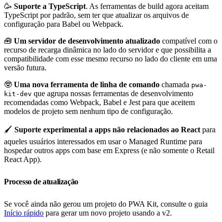
🥳
Suporte a TypeScript
. As ferramentas de build agora aceitam
TypeScript por padrão, sem ter que atualizar os arquivos de
configuração para Babel ou Webpack.
🧰
Um
servidor de desenvolvimento atualizado
compatível com o
recurso de recarga dinâmica no lado do servidor e que possibilita a
compatibilidade com esse mesmo recurso no lado do cliente em uma
versão futura.
🤓
Uma nova ferramenta de linha de comando
chamada
pwa-
que agrupa nossas ferramentas de desenvolvimento
kit-dev
recomendadas como Webpack, Babel e Jest para que aceitem
modelos de projeto sem nenhum tipo de configuração.
🖌️
Suporte experimental a apps não relacionados ao React
para
aqueles usuários interessados em usar o Managed Runtime para
hospedar outros apps com base em Express (e não somente o Retail
React App).
Processo de atualização
Se você ainda não gerou um projeto do PWA Kit, consulte o guia
Início rápido
para gerar um novo projeto usando a v2.