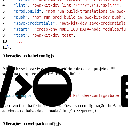
4
    "lint"
: 
"pwa-kit-dev lint '
\"
**/*.{js,jsx}
\"
'"
,
5
    "prod:build"
: 
"npm run build-translations && pwa-k
6
    "push"
: 
"npm run prod:build && pwa-kit-dev push"
,
7
    "save-credentials"
: 
"pwa-kit-dev save-credentials"
8
    "start"
: 
"cross-env NODE_ICU_DATA=node_modules/ful
9
    "test"
: 
"pwa-kit-dev test"
,
10
    ...
11
}
,
Alterações ao babel.config.js
Abra o
no diretório raiz de seu projeto e **
babel.config.js
substitua o arquivo inteiro** por esta linha:
1
module
.
exports
 = 
require
(
'pwa-kit-dev/configs/babel/ba
Caso você tenha feito personalizações à sua configuração do Babel,
adicione-as abaixo da chamada à função
.
require()
Alterações ao webpack.config.js