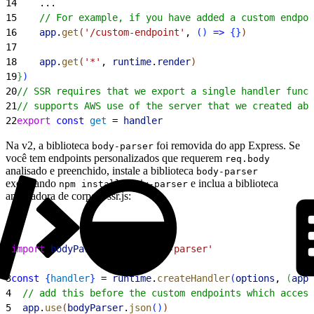
14
    ...
15
    // For example, if you have added a custom endpo
16
    app
.
get
(
'/custom-endpoint'
, 
(
)
=
>
{
}
)
17
18
    app
.
get
(
'*'
, 
runtime
.
render
)
19
}
)
20
// SSR requires that we export a single handler funct
21
// supports AWS use of the server that we created abo
22
export
 const
 get
 = 
handler
Na v2, a biblioteca
foi removida do app Express. Se
body-parser
você tem endpoints personalizados que requerem
req.body
analisado e preenchido, instale a biblioteca
body-parser
executando
e inclua a biblioteca
npm install body-parser
analisadora de corpo a ssr.js:
1
import
 bodyParser
 from
 'body-parser'
2
3
const
{
handler
}
 = 
runtime
.
createHandler
(
options
, 
(
app
)
4
  // add this before the custom endpoints which access
5
  app
.
use
(
bodyParser
.
json
(
)
)