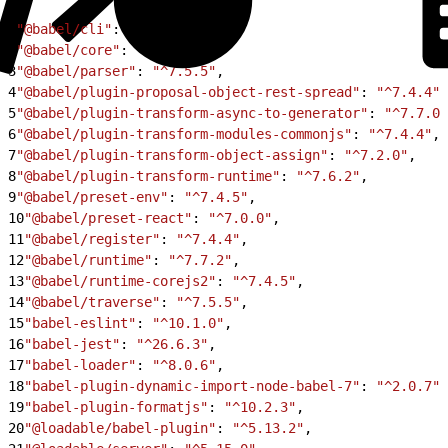
1
"@babel/cli"
: 
"^7.4.4"
,
2
"@babel/core"
: 
"^7.4.5"
,
3
"@babel/parser"
: 
"^7.5.5"
,
4
"@babel/plugin-proposal-object-rest-spread"
: 
"^7.4.4"
,
5
"@babel/plugin-transform-async-to-generator"
: 
"^7.7.0"
6
"@babel/plugin-transform-modules-commonjs"
: 
"^7.4.4"
,
7
"@babel/plugin-transform-object-assign"
: 
"^7.2.0"
,
8
"@babel/plugin-transform-runtime"
: 
"^7.6.2"
,
9
"@babel/preset-env"
: 
"^7.4.5"
,
10
"@babel/preset-react"
: 
"^7.0.0"
,
11
"@babel/register"
: 
"^7.4.4"
,
12
"@babel/runtime"
: 
"^7.7.2"
,
13
"@babel/runtime-corejs2"
: 
"^7.4.5"
,
14
"@babel/traverse"
: 
"^7.5.5"
,
15
"babel-eslint"
: 
"^10.1.0"
,
16
"babel-jest"
: 
"^26.6.3"
,
17
"babel-loader"
: 
"^8.0.6"
,
18
"babel-plugin-dynamic-import-node-babel-7"
: 
"^2.0.7"
,
19
"babel-plugin-formatjs"
: 
"^10.2.3"
,
20
"@loadable/babel-plugin"
: 
"^5.13.2"
,