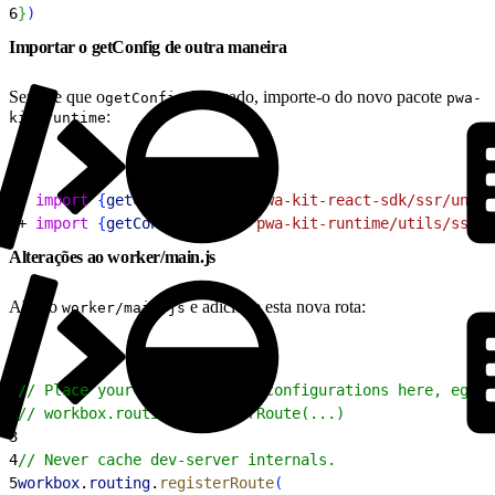
6
}
)
Importar o getConfig de outra maneira
Sempre que o
for usado, importe-o do novo pacote
getConfig
pwa-
:
kit-runtime
1
- 
import
{
getConfig
}
from
 'pwa-kit-react-sdk/ssr/unive
2
+ 
import
{
getConfig
}
from
 'pwa-kit-runtime/utils/ssr-c
Alterações ao worker/main.js
Abra o
e adicione esta nova rota:
worker/main.js
1
// Place your Workbox route configurations here, eg:
2
// workbox.routing.registerRoute(...)
3
4
// Never cache dev-server internals.
5
workbox
.
routing
.
registerRoute
(