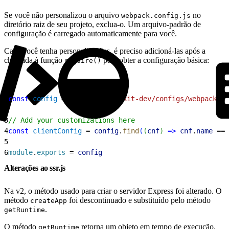
Se você não personalizou o arquivo
no
webpack.config.js
diretório raiz de seu projeto, exclua-o. Um arquivo-padrão de
configuração é carregado automaticamente para você.
Caso você tenha personalizações, é preciso adicioná-las após a
chamada à função
para obter a configuração básica:
require()
1
const
 config
 = 
require
(
'pwa-kit-dev/configs/webpack/co
2
3
// Add your customizations here
4
const
 clientConfig
 = 
config
.
find
(
(
cnf
)
=
>
 cnf
.
name
 ===
5
6
module
.
exports
 = 
config
Alterações ao ssr.js
Na v2, o método usado para criar o servidor Express foi alterado. O
método
foi descontinuado e substituído pelo método
createApp
.
getRuntime
O método
retorna um objeto em tempo de execução.
getRuntime