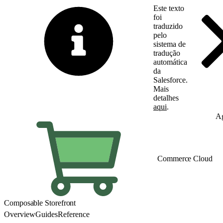
Este texto
foi
traduzido
pelo
sistema de
tradução
automática
da
Salesforce.
Mais
detalhes
aqui
.
Alternar para inglês
Ag
Commerce Cloud
Composable Storefront
Overview
Guides
Reference