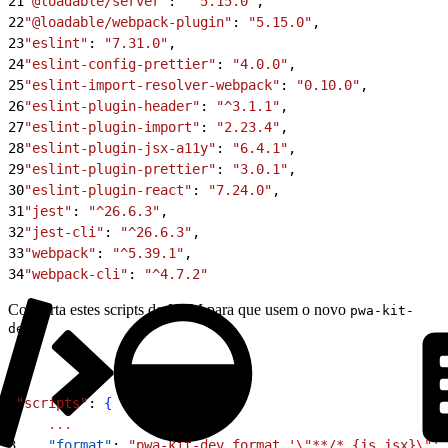
21
"@loadable/server"
: 
"^5.15.0"
,
22
"@loadable/webpack-plugin"
: 
"5.15.0"
,
23
"eslint"
: 
"7.31.0"
,
24
"eslint-config-prettier"
: 
"4.0.0"
,
25
"eslint-import-resolver-webpack"
: 
"0.10.0"
,
26
"eslint-plugin-header"
: 
"^3.1.1"
,
27
"eslint-plugin-import"
: 
"2.23.4"
,
28
"eslint-plugin-jsx-a11y"
: 
"6.4.1"
,
29
"eslint-plugin-prettier"
: 
"3.0.1"
,
30
"eslint-plugin-react"
: 
"7.24.0"
,
31
"jest"
: 
"^26.6.3"
,
32
"jest-cli"
: 
"^26.6.3"
,
33
"webpack"
: 
"^5.39.1"
,
34
"webpack-cli"
: 
"^4.7.2"
Converta estes scripts do NPM para que usem o novo
pwa-kit-
:
dev
1
"scripts"
: 
{
2
    ...
3
    "format"
: 
"pwa-kit-dev format '
\"
**/*.{js,jsx}
\"
'"