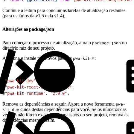
Continue a leitura para concluir as tarefas de atualização restantes
(para usuários da v1.5 e da v1.4).
Alterações ao package.json
Para começar o processo de atualização, abra o
no
package.json
diretório raiz de seu projeto.
Adicione e instale três novos pacotes
:
pwa-kit-*
1
"pwa-kit-dev"
: 
"2.0.0"
,
2
"pwa-kit-react-sdk"
: 
"2.0.0"
,
3
"pwa-kit-runtime"
: 
"2.0.0"
,
Remova as dependências a seguir. Agora a nova ferramenta
pwa-
cuida destas dependências para você. Se os números das
kit-dev
versões não forem exatamente iguais aos do seu projeto, remova as
dependências mesmo assim.