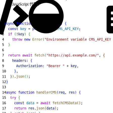
JavaScript 代码：
1
async
 function
 fetchCMSData
(
)
{
2
  const
 key
 = 
process
.
env
.
CMS_API_KEY
;
3
  if
(
!
key
)
{
4
    throw
 new
 Error
(
"Environment variable CMS_API_KEY 
5
}
6
7
  return
 await
 fetch
(
"https://api.example.com/"
, 
{
8
    headers:
{
9
      Authorization:
 "Bearer "
 + 
key
,
10
}
,
11
}
)
.
json
(
)
;
12
}
13
14
async
 function
 handlerCMS
(
req
, 
res
)
{
15
  try
{
16
    const
 data
 = 
await
 fetchCMSData
(
)
;
17
    return
 res
.
json
(
data
)
;