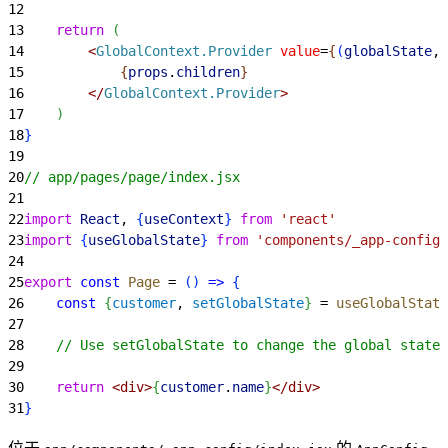
12
13
    return
(
14
<
GlobalContext.Provider
 value
=
{
(
globalState
, 
15
{
props
.
children
}
16
<
/
GlobalContext.Provider
>
17
)
18
}
19
20
// app/pages/page/index.jsx
21
22
import
 React
, 
{
useContext
}
from
 'react'
23
import
{
useGlobalState
}
from
 'components/_app-config'
24
25
export
 const
 Page
 = 
(
)
=
>
{
26
    const
{
customer
, 
setGlobalState
}
 = 
useGlobalState
27
28
    // Use setGlobalState to change the global state.
29
30
    return
<
div
>
{
customer
.
name
}
<
/div
>
31
}