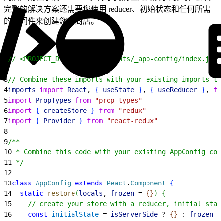
完整的解决方案还需要您使用 reducer、初始状态和任何所需
的中间件来创建您的商店。
1
// <PROJECT_DIR>/app/components/_app-config/index.jsx
2
3
// Combine these imports with your existing imports to
4
imports
 import
 React
, 
{
useState
}
, 
{
useReducer
}
, 
fr
5
import
 PropTypes
 from
 "prop-types"
6
import
{
createStore
}
from
 "redux"
7
import
{
Provider
}
from
 "react-redux"
8
9
/**
10
 * Combine this code with your existing AppConfig cod
11
 */
12
13
class
 AppConfig
 extends
 React
.
Component
{
14
  static
 restore
(
locals
, 
frozen
 = 
{
}
)
{
15
    // create your store with a reducer, initial stat
16
    const
 initialState
 = 
isServerSide
 ? 
{
}
 : 
frozen