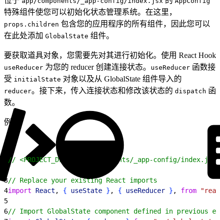
位于
的
app/components/_app-config/index.jsx
AppConfig
特殊组件使您可以初始化状态管理系统。在这里，
包含您的应用程序的所有组件，因此您可以
props.children
在此处添加
组件。
GlobalState
要获取道具对象，您需要先对其进行初始化。使用 React Hook
为您的 reducer 创建连接状态。
函数接
useReducer
useReducer
受
对象以及从 GlobalState 组件导入的
initialState
。接下来，传入连接状态和修改该状态的
函
reducer
dispatch
数。
例如：
1
// <PROJECT_DIR>/app/components/_app-config/index.jsx
2
3
// Replace your existing React imports
4
import
 React
, 
{
useState
}
, 
{
useReducer
}
, 
from
 "reac
5
6
// Import GlobalState component defined in previous ex