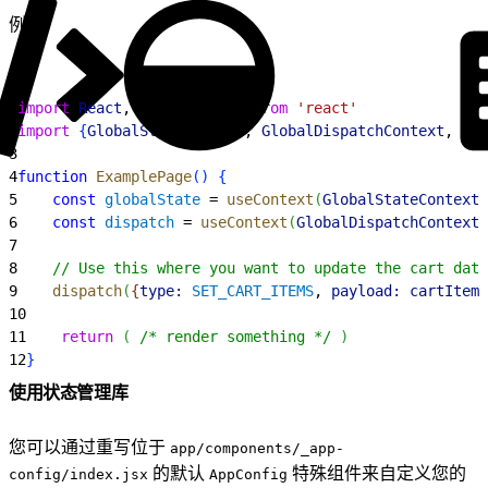
例如：
1
import
 React
, 
{
useContext
}
from
 'react'
2
import
{
GlobalStateContext
, 
GlobalDispatchContext
, 
SET
3
4
function
 ExamplePage
(
)
{
5
    const
 globalState
 = 
useContext
(
GlobalStateContext
)
6
    const
 dispatch
 = 
useContext
(
GlobalDispatchContext
)
7
8
    // Use this where you want to update the cart data
9
    dispatch
(
{
type:
 SET_CART_ITEMS
, 
payload:
 cartItems
10
11
    return
(
/* render something */
)
12
}
使用状态管理库
您可以通过重写位于
app/components/_app-
的默认
特殊组件来自定义您的
config/index.jsx
AppConfig