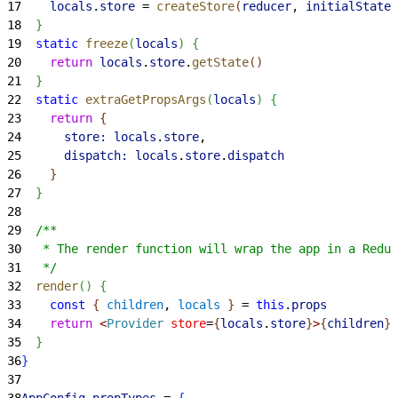
17
    locals
.
store
 = 
createStore
(
reducer
, 
initialState
,
18
}
19
  static
 freeze
(
locals
)
{
20
    return
 locals
.
store
.
getState
(
)
21
}
22
  static
 extraGetPropsArgs
(
locals
)
{
23
    return
{
24
      store:
 locals
.
store
,
25
      dispatch:
 locals
.
store
.
dispatch
26
}
27
}
28
29
  /**
30
   * The render function will wrap the app in a Redux
31
   */
32
  render
(
)
{
33
    const
{
children
, 
locals
}
 = 
this
.
props
34
    return
<
Provider
 store
=
{
locals
.
store
}
>
{
children
}
<
35
}
36
}
37
38
AppConfig
.
propTypes
 = 
{