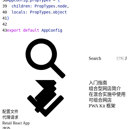
39
  children:
 PropTypes
.
node
,
40
  locals:
 PropTypes
.
object
41
}
42
43
export
 default
 AppConfig
J
入门指南
组合型网店简介
在混合实施中使用
可组合网店
PWA Kit 框架
配置文件
代理请求
Retail React App
渲染