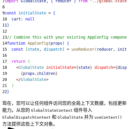
7
import
 GlobalState
, 
{
reducer
}
from
 "../global-state"
8
9
const
 initialState
 = 
{
10
  cart:
 null
11
}
12
13
// Combine this with your existing AppConfig componen
14
function
 AppConfig
(
props
)
{
15
  const
[
state
, 
dispatch
]
 = 
useReducer
(
reducer
, 
initi
16
17
  return
(
18
<
GlobalState
 initialState
=
{
state
}
 dispatch
=
{
dispa
19
{
props
.
children
}
20
<
/
GlobalState
>
21
)
22
}
现在，您可以让任何组件访问您的全局上下文数据，包括更新
能力。从您的
组件导入
GlobalStateContext
和
并为
GlobalDispatchContext
GlobalState
useContext()
方法提供这些上下文对象。